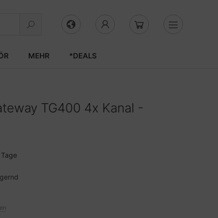
ÖR
MEHR
*DEALS
teway TG400 4x Kanal -
3 Tage
agernd
ten