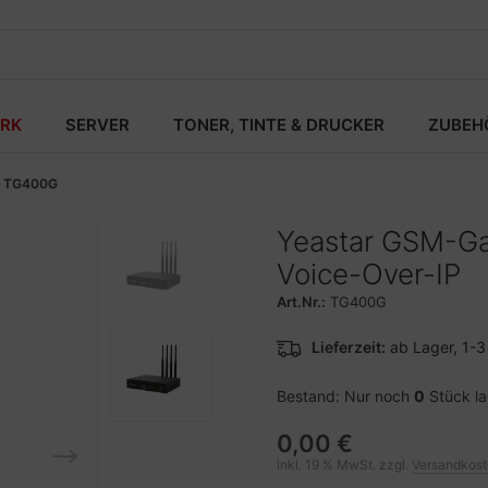
RK
SERVER
TONER, TINTE & DRUCKER
ZUBEH
TG400G
Yeastar GSM-Ga
Voice-Over-IP
Art.Nr.:
TG400G
Lieferzeit:
ab Lager, 1-
Bestand: Nur noch
0
Stück l
0,00 €
inkl. 19 % MwSt. zzgl.
Versandkos