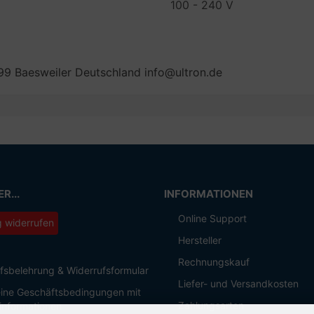
100 - 240 V
99 Baesweiler Deutschland info@ultron.de
R...
INFORMATIONEN
Online Support
g widerrufen
Hersteller
Rechnungskauf
fsbelehrung & Widerrufsformular
Liefer- und Versandkosten
ine Geschäftsbedingungen mit
Zahlungsarten
informationen