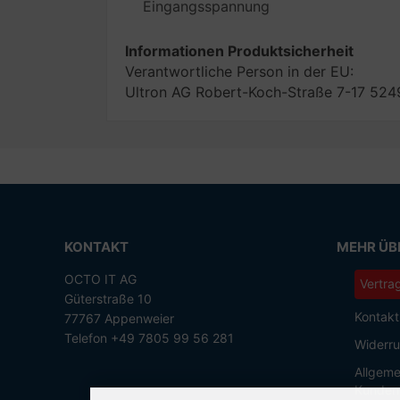
Eingangsspannung
Informationen Produktsicherheit
Verantwortliche Person in der EU:
Ultron AG Robert-Koch-Straße 7-17 524
KONTAKT
MEHR ÜBE
OCTO IT AG
Vertra
Güterstraße 10
Kontakt
77767 Appenweier
Telefon +49 7805 99 56 281
Widerru
Allgeme
Kunden