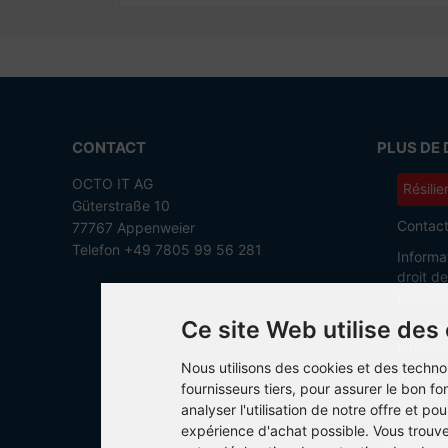
CONTACT
PLUS DE 
OCTO IT AG
Résilie
Güterstraße 10
Contac
77767 Appenweier
Telefon +49 7805 99 56 281
Informa
droit d
Formula
Ce site Web utilise des
Conditi
Informat
Nous utilisons des cookies et des techno
Politiq
fournisseurs tiers, pour assurer le bon 
analyser l'utilisation de notre offre et pou
Mention
expérience d'achat possible. Vous trouv
Paramèt