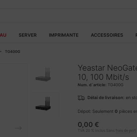
EAU
SERVER
IMPRIMANTE
ACCESSOIRES
TG400G
Yeastar NeoGate
10, 100 Mbit/s
Num. d`article:
TG400G
Délai de livraison:
en st
Dépot: Seulement
0
pièces e
0,00 €
TVA 20 % inclus Sans
frais de port