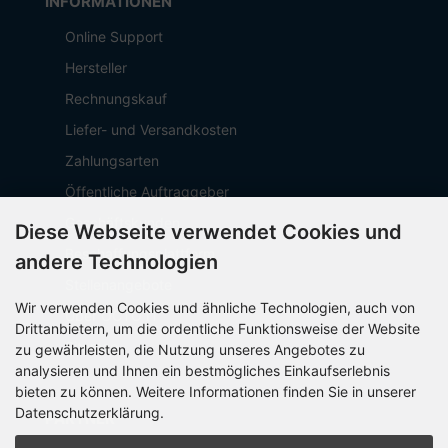
INFORMATIONEN
Online Support
Hersteller
Rechnungskauf
Liefer- und Versandkosten
Zahlungsarten
Öffentliche Auftraggeber
Geschäftskunden
Diese Webseite verwendet Cookies und
Beschaffungsplattform
andere Technologien
Stellenangebote
Wir verwenden Cookies und ähnliche Technologien, auch von
Über OCTO IT
Drittanbietern, um die ordentliche Funktionsweise der Website
Sitemap
zu gewährleisten, die Nutzung unseres Angebotes zu
analysieren und Ihnen ein bestmögliches Einkaufserlebnis
bieten zu können. Weitere Informationen finden Sie in unserer
Datenschutzerklärung.
PARTNER