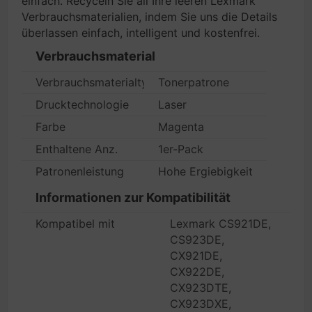
einfach. Recyceln Sie all Ihre leeren Lexmark
Verbrauchsmaterialien, indem Sie uns die Details
überlassen einfach, intelligent und kostenfrei.
Verbrauchsmaterial
Verbrauchsmaterialtyp
Tonerpatrone
Drucktechnologie
Laser
Farbe
Magenta
Enthaltene Anz.
1er-Pack
Patronenleistung
Hohe Ergiebigkeit
Informationen zur Kompatibilität
Kompatibel mit
Lexmark CS921DE,
CS923DE,
CX921DE,
CX922DE,
CX923DTE,
CX923DXE,