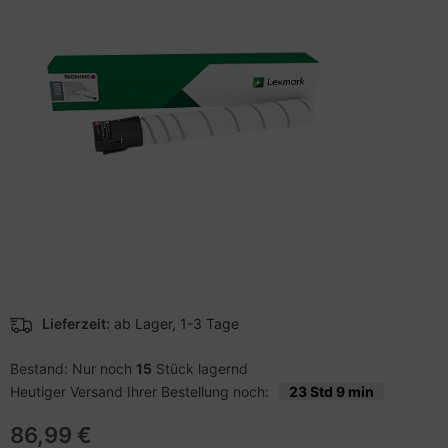
to & Video
hler
nstige Netzwerkgeräte
schen & Tragebehältnisse
sche Tinten Minen
ndhelds und Navigation
ufwerke CD/DVD/BluRay
SB Hub
-Server
inboards
ebcams
 Zubehör
tzteile
behör CD-/DVD-Rohlinge
anner Zubehör
tzwerkadapter / Schnittstellen
behör divers
blet Zubehör
ozessoren
behör Mobiltelefone
D & Festplatten
Lieferzeit:
ab Lager, 1-3 Tage
splayzubehör
behör Mainboards
Bestand: Nur noch
15
Stück lagernd
Heutiger Versand Ihrer Bestellung noch:
23 Std 9 min
behör Modding
86,99 €