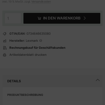
inkl. 19 % MwSt. zzgl.
Versandkosten
IN DEN WARENKORB
GTIN/EAN:
0734646635080
Hersteller:
Lexmark
Rechnungskauf für Geschäftskunden
Artikeldatenblatt drucken
DETAILS
PRODUKTBESCHREIBUNG