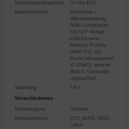
Datenintegritätsprüfung
On-die ECC
Besonderheiten
Kühlkörper /
Wärmeableitung,
RGB-Lichteffekte
mit 120° Winkel,
Intel Extreme
Memory Profiles
(XMP 3.0), mit
Power Management
IC (PMIC), smarter
RGB IC Controller,
ungepuffert
Spannung
1.4 V
Verschiedenes
Farbkategorie
Schwarz
Kennzeichnung
FCC, RoHS, WEEE,
UKCA