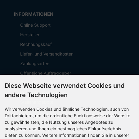
INFORMATIONEN
Online Support
Hersteller
Rechnungskauf
Liefer- und Versandkosten
Zahlungsarten
Öffentliche Auftraggeber
Geschäftskunden
Diese Webseite verwendet Cookies und
Beschaffungsplattform
andere Technologien
Stellenangebote
Wir verwenden Cookies und ähnliche Technologien, auch von
Über OCTO IT
Drittanbietern, um die ordentliche Funktionsweise der Website
Sitemap
zu gewährleisten, die Nutzung unseres Angebotes zu
analysieren und Ihnen ein bestmögliches Einkaufserlebnis
bieten zu können. Weitere Informationen finden Sie in unserer