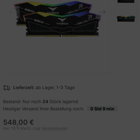
pier, Folien, Etiketten
to & Video
nstige Netzwerkgeräte
schen & Tragebehältnisse
sche Tinten Minen
ner
ndhelds und Navigation
SB Hub
behör Drucker
-Server
ebcams
 Zubehör
behör CD-/DVD-Rohlinge
anner Zubehör
behör divers
blet Zubehör
Lieferzeit:
ab Lager, 1-3 Tage
behör Mobiltelefone
Bestand: Nur noch
24
Stück lagernd
Heutiger Versand Ihrer Bestellung noch:
0 Std 9 min
splayzubehör
548,00 €
inkl. 19 % MwSt. zzgl.
Versandkosten