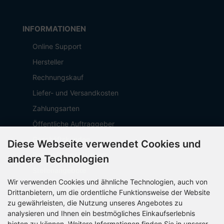
INFORMATIONEN
Online Support
Hersteller
Rechnungskauf
Liefer- und Versandkosten
Zahlungsarten
Öffentliche Auftraggeber
Geschäftskunden
Diese Webseite verwendet Cookies und
Beschaffungsplattform
andere Technologien
Stellenangebote
Wir verwenden Cookies und ähnliche Technologien, auch von
Über OCTO IT
Drittanbietern, um die ordentliche Funktionsweise der Website
Sitemap
zu gewährleisten, die Nutzung unseres Angebotes zu
analysieren und Ihnen ein bestmögliches Einkaufserlebnis
bieten zu können. Weitere Informationen finden Sie in unserer