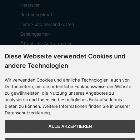
Hersteller
Rechnungskauf
Liefer- und Versandkosten
Zahlungsarten
Öffentliche Auftraggeber
Geschäftskunden
Diese Webseite verwendet Cookies und
Beschaffungsplattform
andere Technologien
Stellenangebote
Wir verwenden Cookies und ähnliche Technologien, auch von
Über OCTO IT
Drittanbietern, um die ordentliche Funktionsweise der Website
Sitemap
zu gewährleisten, die Nutzung unseres Angebotes zu
analysieren und Ihnen ein bestmögliches Einkaufserlebnis
bieten zu können. Weitere Informationen finden Sie in unserer
Datenschutzerklärung.
PARTNER
ALLE AKZEPTIEREN