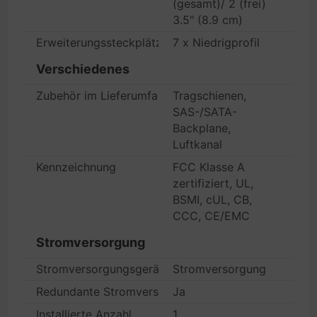
(gesamt)/ 2 (frei)
3.5" (8.9 cm)
Erweiterungssteckplätze
7 x Niedrigprofil
Verschiedenes
Zubehör im Lieferumfang
Tragschienen,
SAS-/SATA-
Backplane,
Luftkanal
Kennzeichnung
FCC Klasse A
zertifiziert, UL,
BSMI, cUL, CB,
CCC, CE/EMC
Stromversorgung
Stromversorgungsgerät
Stromversorgung
Redundante Stromversorgung
Ja
Installierte Anzahl
1