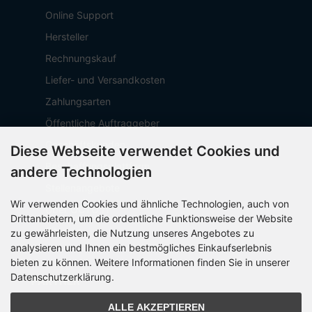
Online Support
Hersteller
Rechnungskauf
Liefer- und Versandkosten
Zahlungsarten
Öffentliche Auftraggeber
Geschäftskunden
Diese Webseite verwendet Cookies und
Beschaffungsplattform
andere Technologien
Stellenangebote
Wir verwenden Cookies und ähnliche Technologien, auch von
Über OCTO IT
Drittanbietern, um die ordentliche Funktionsweise der Website
Sitemap
zu gewährleisten, die Nutzung unseres Angebotes zu
analysieren und Ihnen ein bestmögliches Einkaufserlebnis
bieten zu können. Weitere Informationen finden Sie in unserer
Datenschutzerklärung.
PARTNER
ALLE AKZEPTIEREN