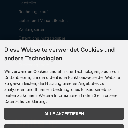
Hersteller
Rechnungskauf
Liefer- und Versandkosten
Zahlungsarten
Öffentliche Auftraggeber
Geschäftskunden
Diese Webseite verwendet Cookies und
Beschaffungsplattform
andere Technologien
Stellenangebote
Wir verwenden Cookies und ähnliche Technologien, auch von
Über OCTO IT
Drittanbietern, um die ordentliche Funktionsweise der Website
Sitemap
zu gewährleisten, die Nutzung unseres Angebotes zu
analysieren und Ihnen ein bestmögliches Einkaufserlebnis
bieten zu können. Weitere Informationen finden Sie in unserer
Datenschutzerklärung.
PARTNER
ALLE AKZEPTIEREN