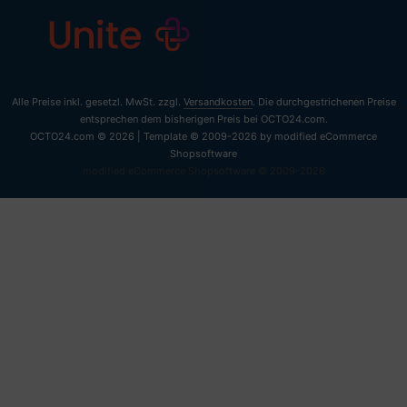
Alle Preise inkl. gesetzl. MwSt. zzgl.
Versandkosten
. Die durchgestrichenen Preise
entsprechen dem bisherigen Preis bei OCTO24.com.
OCTO24.com © 2026 | Template © 2009-2026 by modified eCommerce
Shopsoftware
mod
ified eCommerce Shopsoftware © 2009-2026