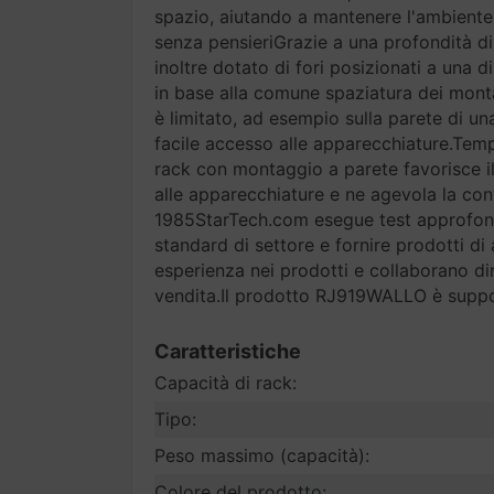
spazio, aiutando a mantenere l'ambiente 
senza pensieriGrazie a una profondità di 
inoltre dotato di fori posizionati a una 
in base alla comune spaziatura dei montan
è limitato, ad esempio sulla parete di un
facile accesso alle apparecchiature.Temp
rack con montaggio a parete favorisce il
alle apparecchiature e ne agevola la con
1985StarTech.com esegue test approfonditi
standard di settore e fornire prodotti di 
esperienza nei prodotti e collaborano di
vendita.Il prodotto RJ919WALLO è suppor
Caratteristiche
Capacità di rack:
Tipo:
Peso massimo (capacità):
Colore del prodotto: