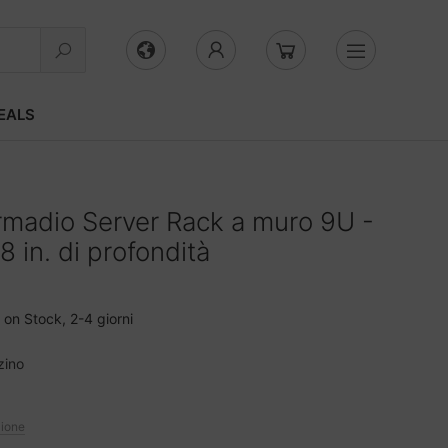
EALS
madio Server Rack a muro 9U -
8 in. di profondità
on Stock, 2-4 giorni
zino
zione