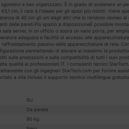
sgombro e ben organizzato. È in grado di sostenere un peso
43,1 cm, il rack è l'ideale per gli spazi più ridotti. Viene
distanza di 40 cm gli uni dagli altri che lo rendono idoneo a
ti delle pareti.Più spazio a disposizioneÈ possibile montare
a sala server, in un ufficio o sopra un vano porta, per ampli
eratura adeguata e facilità di accesso alle apparecchiature
 raffreddamento passivo delle apparecchiature di rete. Cons
figurazione permettendo di elevare al massimo la produttivit
 sulle prestazioni e sulla compatibilità di tutti i suoi prod
alta qualità ai professionisti IT. I consulenti tecnici StarTe
rettamente con gli ingegneri StarTech.com per fornire assist
tato a vita incluso il supporto tecnico multilingue gratu
9U
Da parete
80 kg
Nero