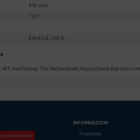
610 mm
1 pz
EIA/ECA-310-E
to
132 WT Hoofddorp The Netherlands https://www.startech.co
INFORMAZIONI
Produttore
re dal contratto