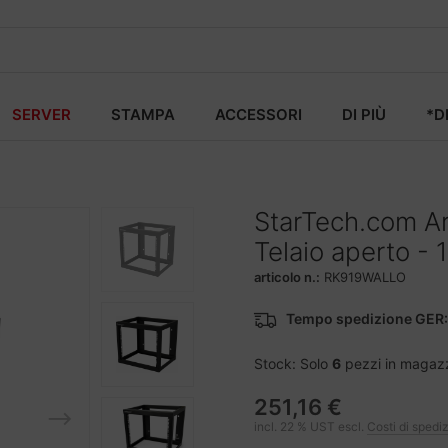
SERVER
STAMPA
ACCESSORI
DI PIÙ
*D
StarTech.com Ar
Telaio aperto - 1
articolo n.:
RK919WALLO
Tempo spedizione GER:
Stock: Solo
6
pezzi in magaz
251,16 €
incl. 22 % UST escl.
Costi di spedi