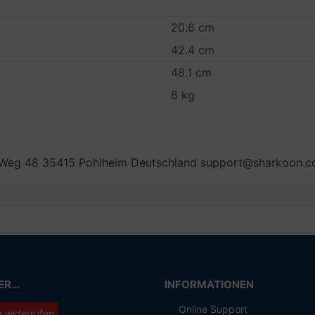
20.6 cm
42.4 cm
48.1 cm
6 kg
 Weg 48 35415 Pohlheim Deutschland support@sharkoon.
R...
INFORMATIONEN
Online Support
g widerrufen