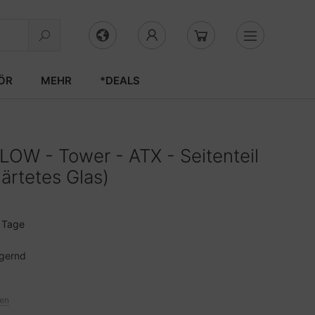
ÖR
MEHR
*DEALS
OW - Tower - ATX - Seitenteil
ärtetes Glas)
3 Tage
agernd
ten