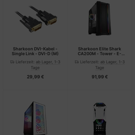
Sharkoon DVI-Kabel -
Sharkoon Elite Shark
Single Link - DVI-D (M)
CA200M - Tower - E-
ATX / SSI EEB - Seitenteil
Lieferzeit:
ab Lager, 1-3
Lieferzeit:
ab Lager, 1-3
mit Fenster (gehärtetes
Tage
Tage
Glas)
29,99 €
91,99 €