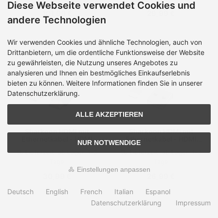
Diese Webseite verwendet Cookies und
101,00 €
29,99 €
andere Technologien
Wir verwenden Cookies und ähnliche Technologien, auch von
Drittanbietern, um die ordentliche Funktionsweise der Website
zu gewährleisten, die Nutzung unseres Angebotes zu
analysieren und Ihnen ein bestmögliches Einkaufserlebnis
bieten zu können. Weitere Informationen finden Sie in unserer
Datenschutzerklärung.
ALLE AKZEPTIEREN
Sharkoon HDMI mit
Sharkoon HDMI mit
Ethernetkabel - HDMI
Ethernetkabel - HDMI
NUR NOTWENDIGE
(M)
(M)
Lieferzeit:
ab Lager, 1-3
Lieferzeit:
ab Lager, 1-3
Tage
Tage
Einstellungen anpassen
30,99 €
26,99 €
Deutsch
English
French
Italian
Espanol
Datenschutzerklärung
Impressum