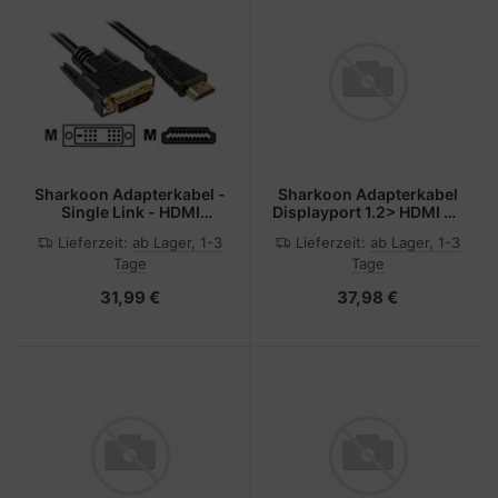
Sharkoon Adapterkabel -
Sharkoon Adapterkabel
Single Link - HDMI
Displayport 1.2> HDMI 4K
männlich zu DVI-D
weiss -
Lieferzeit:
ab Lager, 1-3
Lieferzeit:
ab Lager, 1-3
männlich
Digital/Display/Video
Tage
Tage
31,99 €
37,98 €