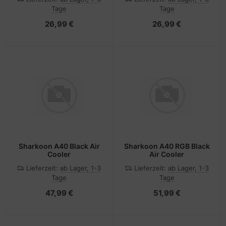
- 3.5" to 2 x 2.5" (8,9 cm
- 5,25" bis 3,5" / 2,5"
Tage
Tage
bis 2 x 6,4 cm)
(13,3 cm bis 8,9/6,4 cm)
26,99 €
26,99 €
Sharkoon A40 Black Air
Sharkoon A40 RGB Black
Cooler
Air Cooler
Lieferzeit:
ab Lager, 1-3
Lieferzeit:
ab Lager, 1-3
Tage
Tage
47,99 €
51,99 €