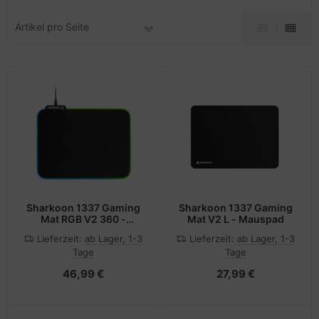
pier, Folien, Etiketten
to & Video
hler
nstige Netzwerkgeräte
schen & Tragebehältnisse
sche Tinten Minen
Artikel pro Seite
ner
ndhelds und Navigation
ufwerke CD/DVD/BluRay
SB Hub
behör Drucker
-Server
inboards
ebcams
 Zubehör
tzteile
behör CD-/DVD-Rohlinge
anner Zubehör
tzwerkadapter / Schnittstellen
behör divers
blet Zubehör
ozessoren
Sharkoon 1337 Gaming
Sharkoon 1337 Gaming
behör Mobiltelefone
D & Festplatten
Mat RGB V2 360 -
Mat V2 L - Mauspad
Mauspad
Lieferzeit:
ab Lager, 1-3
Lieferzeit:
ab Lager, 1-3
splayzubehör
behör Mainboards
Tage
Tage
46,99 €
27,99 €
behör Modding