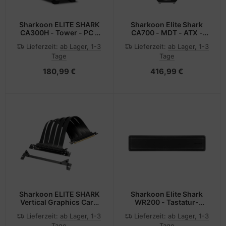
Sharkoon ELITE SHARK
Sharkoon Elite Shark
CA300H - Tower - PC -
CA700 - MDT - ATX -
Weiß - ATX - EATX -
Seitenteil mit Fenster
Lieferzeit:
ab Lager, 1-3
Lieferzeit:
ab Lager, 1-3
micro ATX - Mini-ITX -
(gehärtetes Glas)
Tage
Tage
Metall - Gehärtetes Glas
- Gaming
180,99 €
416,99 €
Sharkoon ELITE SHARK
Sharkoon Elite Shark
Vertical Graphics Card
WR200 - Tastatur-
Kit
Handgelenkauflage
Lieferzeit:
ab Lager, 1-3
Lieferzeit:
ab Lager, 1-3
Tage
Tage