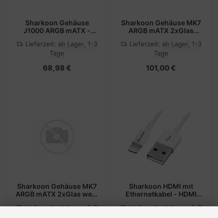
Sharkoon Gehäuse
Sharkoon Gehäuse MK7
J1000 ARGB mATX -
ARGB mATX 2xGlas
Gehäuse
schwarz - Gehäuse
Lieferzeit:
ab Lager, 1-3
Lieferzeit:
ab Lager, 1-3
Tage
Tage
68,98 €
101,00 €
Sharkoon Gehäuse MK7
Sharkoon HDMI mit
ARGB mATX 2xGlas weiß
Ethernetkabel - HDMI
- Gehäuse
(M)
Lieferzeit:
ab Lager, 1-3
Lieferzeit:
ab Lager, 1-3
Tage
Tage