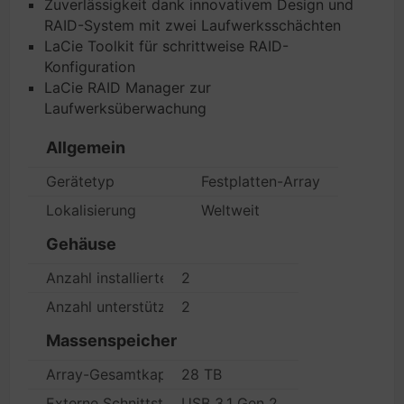
Zuverlässigkeit dank innovativem Design und
RAID-System mit zwei Laufwerksschächten
LaCie Toolkit für schrittweise RAID-
Konfiguration
LaCie RAID Manager zur
Laufwerksüberwachung
Allgemein
Gerätetyp
Festplatten-Array
Lokalisierung
Weltweit
Gehäuse
Anzahl installierter Peripheriegeräte/Module
2
Anzahl unterstützter Peripheriegeräte/Module
2
Massenspeicher
Array-Gesamtkapazität
28 TB
Externe Schnittstelle für HDD-Array
USB 3.1 Gen 2