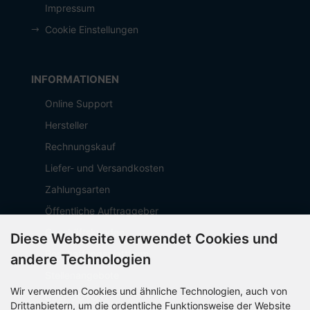
Impressum
Cookie Einstellungen
INFORMATIONEN
Online Support
Hersteller
Rechnungskauf
Liefer- und Versandkosten
Zahlungsarten
Öffentliche Auftraggeber
Geschäftskunden
Diese Webseite verwendet Cookies und
Beschaffungsplattform
andere Technologien
Stellenangebote
Wir verwenden Cookies und ähnliche Technologien, auch von
Über OCTO IT
Drittanbietern, um die ordentliche Funktionsweise der Website