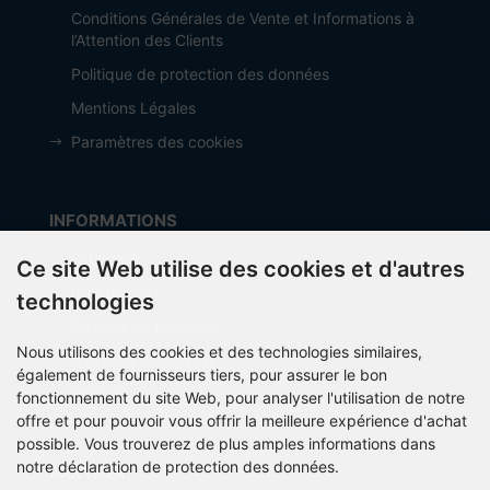
Conditions Générales de Vente et Informations à
l’Attention des Clients
Politique de protection des données
Mentions Légales
Paramètres des cookies
INFORMATIONS
Fabricant
Ce site Web utilise des cookies et d'autres
frais de port
technologies
Options de paiement
Nous utilisons des cookies et des technologies similaires,
À propos d’OCTO IT
également de fournisseurs tiers, pour assurer le bon
Sitemap
fonctionnement du site Web, pour analyser l'utilisation de notre
offre et pour pouvoir vous offrir la meilleure expérience d'achat
possible. Vous trouverez de plus amples informations dans
notre déclaration de protection des données.
PARTNER