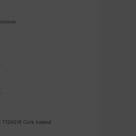
nsdauer
)
)
3 T12K516 Cork Ireland