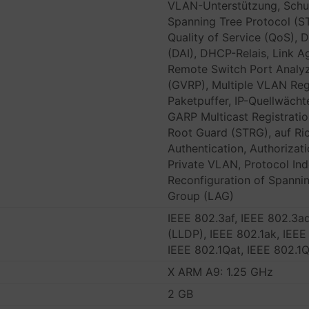
VLAN-Unterstützung, Schut
Spanning Tree Protocol (
Quality of Service (QoS),
(DAI), DHCP-Relais, Link A
Remote Switch Port Analy
(GVRP), Multiple VLAN Reg
Paketpuffer, IP-Quellwächt
GARP Multicast Registrati
Root Guard (STRG), auf Rich
Authentication, Authoriza
Private VLAN, Protocol Ind
Reconfiguration of Spanni
Group (LAG)
IEEE 802.3af, IEEE 802.3ad
(LLDP), IEEE 802.1ak, IEEE
IEEE 802.1Qat, IEEE 802.1
X ARM A9: 1.25 GHz
2 GB