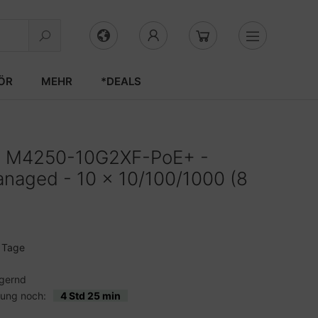
ÖR
MEHR
*DEALS
ne M4250-10G2XF-PoE+ -
anaged - 10 x 10/100/1000 (8
3 Tage
agernd
lung noch:
4 Std 25 min