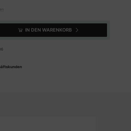
ten
IN DEN WARENKORB
86
häftskunden