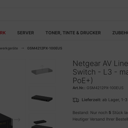
RK
SERVER
TONER, TINTE & DRUCKER
ZUBEH
zwerkgeräte
GSM4212PX-100EUS
Netgear AV Li
Switch - L3 - m
PoE+)
Art.Nr.:
GSM4212PX-100EUS
Lieferzeit:
ab Lager, 1-
Bestand: Nur noch
5
Stück l
Heutiger Versand Ihrer Bestel