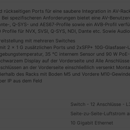
d rückseitigen Ports für eine saubere Integration in AV-Ra
. Bei spezifischeren Anforderungen bietet eine AV-Benutze
Dante-, Q-SYS- und AES67-Profile sowie ein AVB-Profil verfü
50 Profile für NVX, SVSI, Q-SYS, NDI, Dante etc. Sowie Audi
eitstellung mit mehreren Switches
it 2 x 1 G zusätzlichen Ports und 2xSFP+ 10G-Glasfaser-U
gebungstemperatur, 35 °C internem Sensor und 90 W PoE-
hwarzem Display auf der Vorderseite und Alle Anschlüsse 
chlüssen an der Vorderseite einschließlich versenkt Mont
ußerhalb des Racks mit Boden M5 und Vordere M10-Gewin
ber IP aus dem Feld
Switch - 12 Anschlüsse - 
Seite-zu-Seite-Luftstrom 
10 Gigabit Ethernet