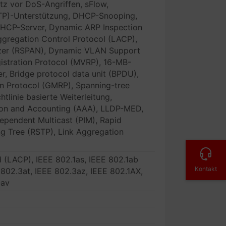
z vor DoS-Angriffen, sFlow,
STP)-Unterstützung, DHCP-Snooping,
 DHCP-Server, Dynamic ARP Inspection
ggregation Control Protocol (LACP),
zer (RSPAN), Dynamic VLAN Support
istration Protocol (MVRP), 16-MB-
er, Bridge protocol data unit (BPDU),
on Protocol (GMRP), Spanning-tree
tlinie basierte Weiterleitung,
tion and Accounting (AAA), LLDP-MED,
ependent Multicast (PIM), Rapid
ng Tree (RSTP), Link Aggregation
 (LACP), IEEE 802.1as, IEEE 802.1ab
Kontakt
 802.3at, IEEE 802.3az, IEEE 802.1AX,
Qav