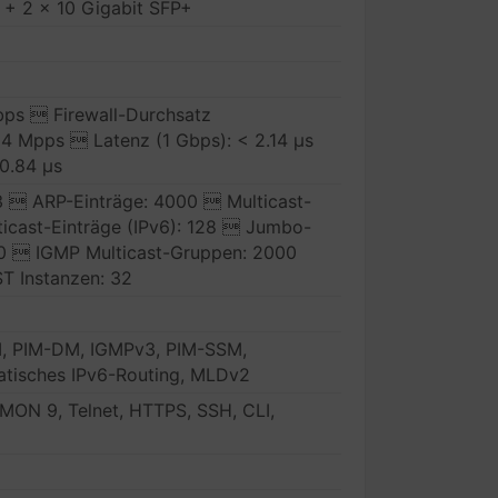
 + 2 x 10 Gigabit SFP+
bps  Firewall-Durchsatz
64 Mpps  Latenz (1 Gbps): < 2.14 µs
 0.84 µs
  ARP-Einträge: 4000  Multicast-
ticast-Einträge (IPv6): 128  Jumbo-
00  IGMP Multicast-Gruppen: 2000
T Instanzen: 32
M, PIM-DM, IGMPv3, PIM-SSM,
tatisches IPv6-Routing, MLDv2
ON 9, Telnet, HTTPS, SSH, CLI,