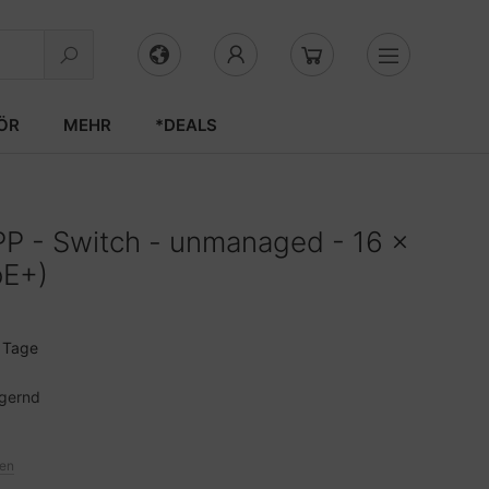
ÖR
MEHR
*DEALS
P - Switch - unmanaged - 16 x
oE+)
3 Tage
agernd
ten