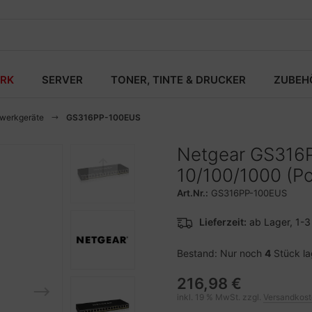
RK
SERVER
TONER, TINTE & DRUCKER
ZUBEH
zwerkgeräte
GS316PP-100EUS
Netgear GS316P
10/100/1000 (P
Art.Nr.:
GS316PP-100EUS
Lieferzeit:
ab Lager, 1-
Bestand: Nur noch
4
Stück l
216,98 €
inkl. 19 % MwSt. zzgl.
Versandkos