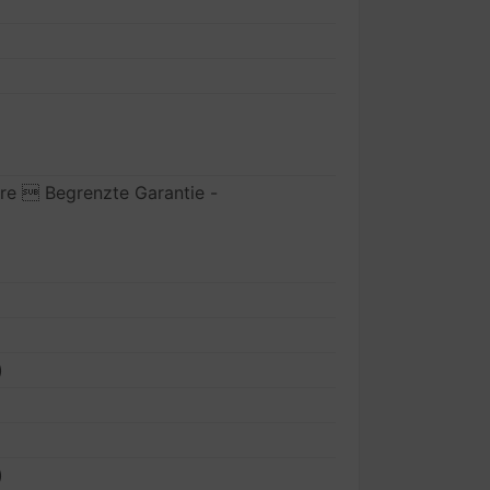
hre  Begrenzte Garantie -
)
)