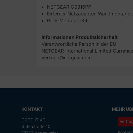
NETGEAR GS316PP
Externer Netzadapter, Wandmontagek
Rack Montage-Kit
Informationen Produktsicherheit
Verantwortliche Person in der EU:
NETGEAR International Limited Curraheen
vertrieb@netgear.com
KONTAKT
MEHR ÜBE
OCTO IT AG
Vertra
Güterstraße 10
Kontakt
77767 Appenweier