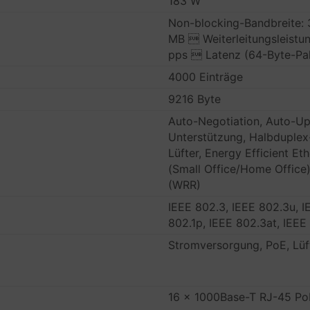
183 W
Non-blocking-Bandbreite: 
MB  Weiterleitungsleistu
pps  Latenz (64-Byte-Pak
4000 Einträge
9216 Byte
Auto-Negotiation, Auto-Up
Unterstützung, Halbduple
Lüfter, Energy Efficient E
(Small Office/Home Office
(WRR)
IEEE 802.3, IEEE 802.3u, I
802.1p, IEEE 802.3at, IEEE
Stromversorgung, PoE, Lüft
16 x 1000Base-T RJ-45 Po