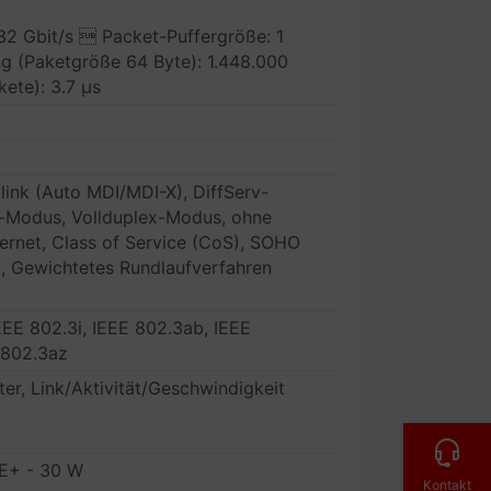
32 Gbit/s  Packet-Puffergröße: 1
ng (Paketgröße 64 Byte): 1.448.000
ete): 3.7 µs
link (Auto MDI/MDI-X), DiffServ-
x-Modus, Vollduplex-Modus, ohne
thernet, Class of Service (CoS), SOHO
), Gewichtetes Rundlaufverfahren
EEE 802.3i, IEEE 802.3ab, IEEE
 802.3az
er, Link/Aktivität/Geschwindigkeit
E+ - 30 W
Kontakt