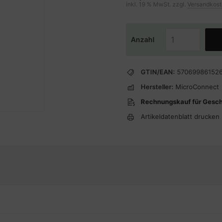
inkl. 19 % MwSt. zzgl.
Versandkos
Anzahl
GTIN/EAN:
57069986152
Hersteller:
MicroConnect
Rechnungskauf für Gesc
Artikeldatenblatt drucken