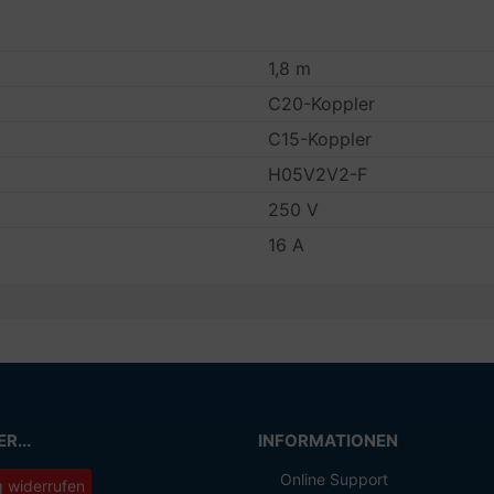
1,8 m
C20-Koppler
C15-Koppler
H05V2V2-F
250 V
16 A
R...
INFORMATIONEN
Online Support
g widerrufen