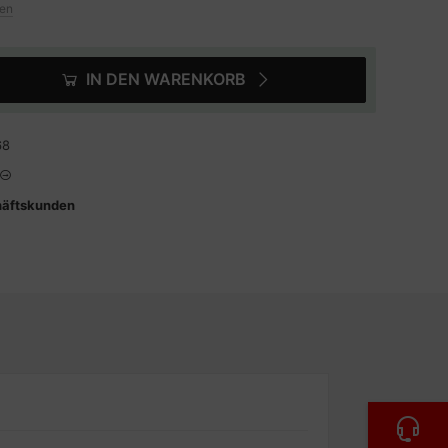
ten
IN DEN WARENKORB
68
häftskunden