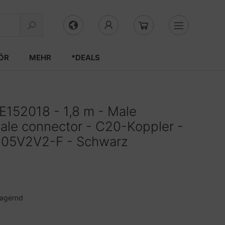
ÖR
MEHR
*DEALS
E152018 - 1,8 m - Male
ale connector - C20-Koppler -
H05V2V2-F - Schwarz
lagernd