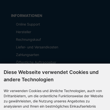
INFORMATIONEN
Online Support
Hersteller
Rechnungskauf
Liefer- und Versandkosten
Zahlungsarten
Öffentliche Auftraggeber
Geschäftskunden
Diese Webseite verwendet Cookies und
Beschaffungsplattform
andere Technologien
Stellenangebote
Wir verwenden Cookies und ähnliche Technologien, auch von
Über OCTO IT
Drittanbietern, um die ordentliche Funktionsweise der Website
Sitemap
zu gewährleisten, die Nutzung unseres Angebotes zu
analysieren und Ihnen ein bestmögliches Einkaufserlebnis