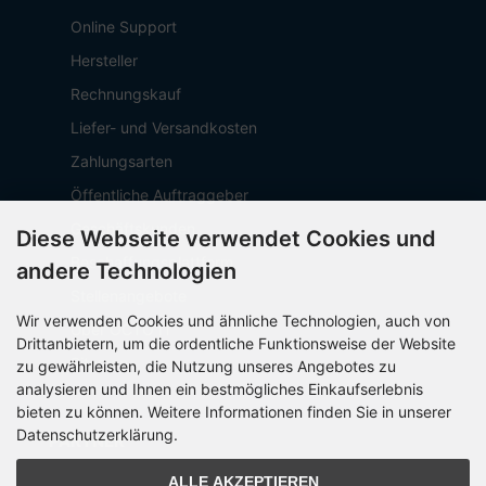
Online Support
Hersteller
Rechnungskauf
Liefer- und Versandkosten
Zahlungsarten
Öffentliche Auftraggeber
Geschäftskunden
Diese Webseite verwendet Cookies und
Beschaffungsplattform
andere Technologien
Stellenangebote
Wir verwenden Cookies und ähnliche Technologien, auch von
Über OCTO IT
Drittanbietern, um die ordentliche Funktionsweise der Website
Sitemap
zu gewährleisten, die Nutzung unseres Angebotes zu
analysieren und Ihnen ein bestmögliches Einkaufserlebnis
bieten zu können. Weitere Informationen finden Sie in unserer
Datenschutzerklärung.
PARTNER
ALLE AKZEPTIEREN