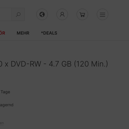
ÖR
MEHR
*DEALS
x DVD-RW - 4.7 GB (120 Min.)
3 Tage
lagernd
ten