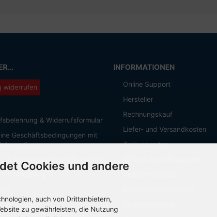
R...
INFORMATIONEN
Online Support
g widerrufen
Hersteller
Rechnungskauf
fsbelehrung & Widerrufsformular
Liefer- und Versandkosten
ine Geschäftsbedingungen mit
Zahlungsarten
informationen
Öffentliche Auftraggeber
 zur Entsorgung von Altbatterien
det Cookies und andere
Geschäftskunden
hutzerklärung
Beschaffungsplattform
sum
nologien, auch von Drittanbietern,
Stellenangebote
Einstellungen
ebsite zu gewährleisten, die Nutzung