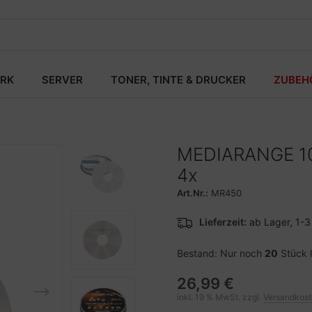
RK
SERVER
TONER, TINTE & DRUCKER
ZUBEH
MEDIARANGE 10 
4x
Art.Nr.:
MR450
Lieferzeit:
ab Lager, 1-
Bestand: Nur noch
20
Stück 
26,99 €
inkl. 19 % MwSt. zzgl.
Versandkos