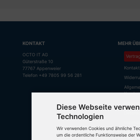
KONTAKT
MEHR ÜBE
OCTO IT AG
Vertra
Güterstraße 10
Kontakt
77767 Appenweier
Telefon +49 7805 99 56 281
Widerru
Allgeme
Kunden
Hinweis
Diese Webseite verwen
Datensc
Technologien
Impres
Wir verwenden Cookies und ähnliche Tech
Cookie 
um die ordentliche Funktionsweise der W