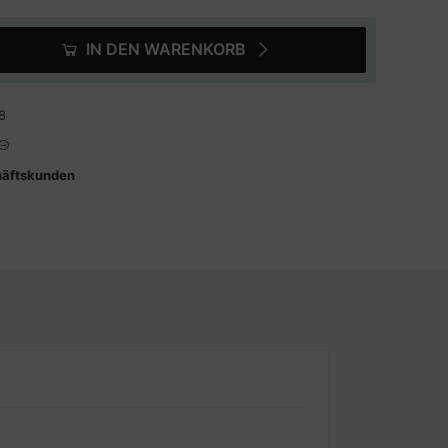
IN DEN WARENKORB
8
häftskunden