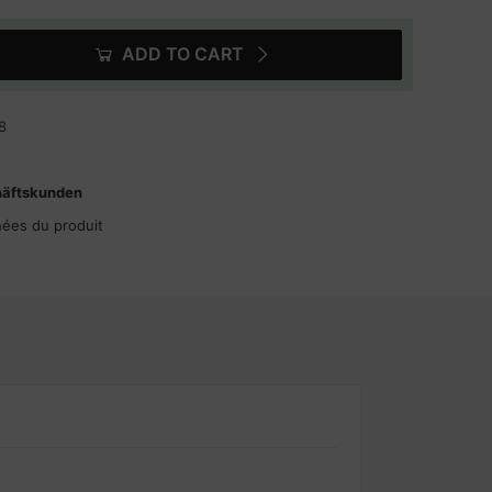
ADD TO CART
8
häftskunden
nées du produit