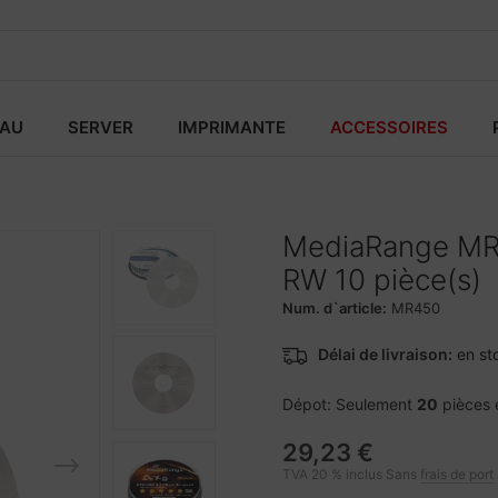
EAU
SERVER
IMPRIMANTE
ACCESSOIRES
MediaRange MR
RW 10 pièce(s)
Num. d`article:
MR450
Délai de livraison:
en st
Dépot: Seulement
20
pièces 
29,23 €
TVA 20 % inclus Sans
frais de port