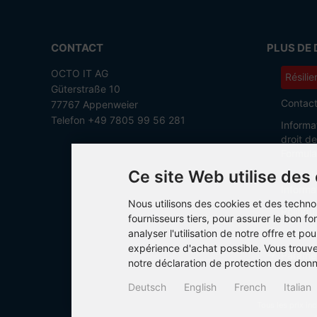
CONTACT
PLUS DE 
OCTO IT AG
Résilie
Güterstraße 10
Contac
77767 Appenweier
Telefon +49 7805 99 56 281
Informa
droit d
Formula
Ce site Web utilise des
Conditi
Informat
Nous utilisons des cookies et des techno
Politiq
fournisseurs tiers, pour assurer le bon 
analyser l'utilisation de notre offre et pou
Mention
expérience d'achat possible. Vous trouv
Paramèt
notre déclaration de protection des don
Deutsch
English
French
Italian
Tous les prix in