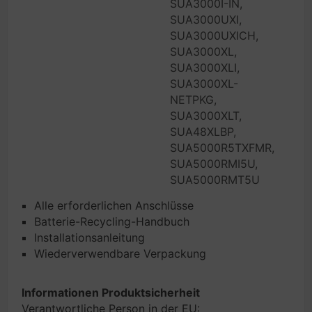
SUA3000I-IN,
SUA3000UXI,
SUA3000UXICH,
SUA3000XL,
SUA3000XLI,
SUA3000XL-
NETPKG,
SUA3000XLT,
SUA48XLBP,
SUA5000R5TXFMR,
SUA5000RMI5U,
SUA5000RMT5U
Alle erforderlichen Anschlüsse
Batterie-Recycling-Handbuch
Installationsanleitung
Wiederverwendbare Verpackung
Informationen Produktsicherheit
Verantwortliche Person in der EU: