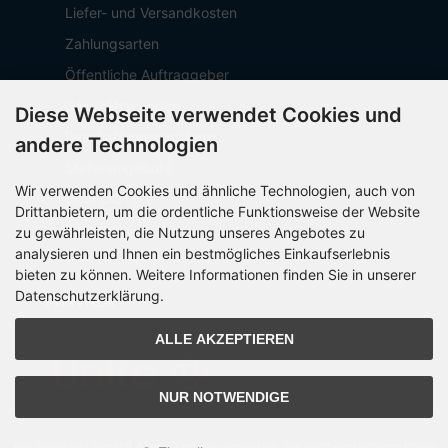
Liefer- und Versandkosten
Zahlungsarten
Öffentliche Auftraggeber
Geschäftskunden
Diese Webseite verwendet Cookies und
Beschaffungsplattform
andere Technologien
Stellenangebote
Wir verwenden Cookies und ähnliche Technologien, auch von
Über OCTO IT
Drittanbietern, um die ordentliche Funktionsweise der Website
Sitemap
zu gewährleisten, die Nutzung unseres Angebotes zu
analysieren und Ihnen ein bestmögliches Einkaufserlebnis
bieten zu können. Weitere Informationen finden Sie in unserer
Datenschutzerklärung.
PARTNER
ALLE AKZEPTIEREN
NUR NOTWENDIGE
Alle Preise inkl. gesetzl. MwSt. zzgl.
Versandkosten
. Die durchgestrichenen Preise