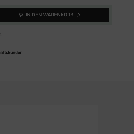
IN DEN WARENKORB
4
häftskunden