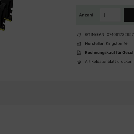
Anzahl
GTIN/EAN:
074061732657
Hersteller:
Kingston
Rechnungskauf für Gesc
Artikeldatenblatt drucken