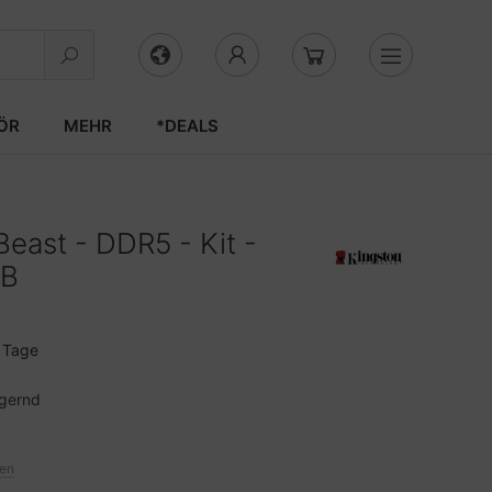
ÖR
MEHR
*DEALS
east - DDR5 - Kit -
GB
3 Tage
agernd
ten