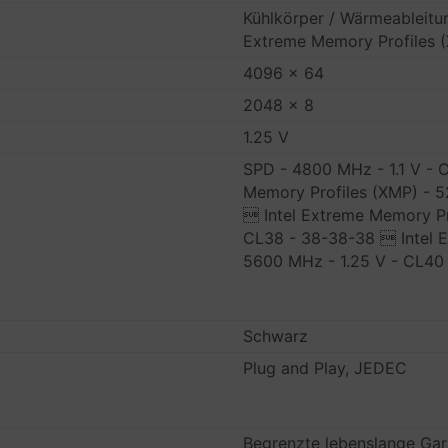
Kühlkörper / Wärmeableitun
Extreme Memory Profiles (
4096 x 64
2048 x 8
1.25 V
SPD - 4800 MHz - 1.1 V - 
Memory Profiles (XMP) - 
 Intel Extreme Memory Pr
CL38 - 38-38-38  Intel E
5600 MHz - 1.25 V - CL40
Schwarz
Plug and Play, JEDEC
Begrenzte lebenslange Gara