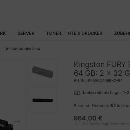
RK
SERVER
TONER, TINTE & DRUCKER
ZUBEH
KF556C40BBK2-64
Kingston FURY B
64 GB: 2 x 32 
Art.Nr.:
KF556C40BBK2-64
Lieferzeit:
ab Lager, 1-
Bestand: Nur noch
5
Stück l
964,00 €
inkl. 19 % MwSt. zzgl.
Versandkos