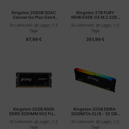
Kingston 256GB SDXC
Kingston 2TB FURY
Canvas Go Plus Gen4
RENEGADE G5 M.2 2280
200MB/s C10 UHS-I U3 -
PCIE 5.0 NVME SSD
Lieferzeit:
ab Lager, 1-3
Lieferzeit:
ab Lager, 1-3
Secure Digital (SD)
Tage
Tage
87,99 €
351,99 €
Kingston 32GB 6000
Kingston 32GB DDR4-
DDR5 SODIMM Kit2 FURY
3200MT/s CL16 - 32 GB -
Impact X - 32 GB - 32 GB
DDR4
Lieferzeit:
ab Lager, 1-3
Lieferzeit:
ab Lager, 1-3
- DDR5
Tage
Tage