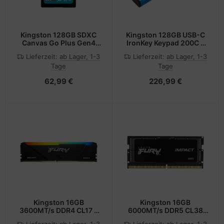
Kingston 128GB SDXC
Kingston 128GB USB-C
Canvas Go Plus Gen4
IronKey Keypad 200C -
200MB/s C10 UHS-I U3 -
Flash-Speicher -
Lieferzeit:
ab Lager, 1-3
Lieferzeit:
ab Lager, 1-3
Secure Digital (SD)
unsortiert
Tage
Tage
62,99 €
226,99 €
Kingston 16GB
Kingston 16GB
3600MT/s DDR4 CL17 -
6000MT/s DDR5 CL38
16 GB - DIMM
SODIMM FURY Impact