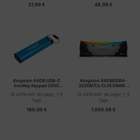
21,99 €
48,99 €
Kingston 64GB USB-C
Kingston 64GBDDR4-
IronKey Keypad 200C
3200MT/s CL16 DIMM -
FIPS 140-3 Lvl
DIMM
Lieferzeit:
ab Lager, 1-3
Lieferzeit:
ab Lager, 1-3
3(Pending)AES-256
Tage
Tage
189,00 €
1.050,98 €