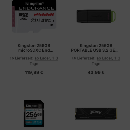
Kingston 256GB
Kingston 256GB
microSDXC End
PORTABLE USB 3.2 GEN 1
95R/45W C10 A1 UHS-I -
DATATRAVELER EXODIA
Lieferzeit:
ab Lager, 1-3
Lieferzeit:
ab Lager, 1-3
Micro SD - Secure Digital
BLACK/GREEN - 256 GB
Tage
Tage
(SD)
119,99 €
43,99 €