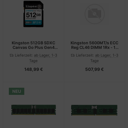
Kingston 512GB SDXC
Kingston 5600MT/s ECC
Canvas Go Plus Gen4
Reg CL46 DIMM 1Rx - 16
200MB/s C10 UHS-I U -
GB - DDR5
Lieferzeit:
ab Lager, 1-3
Lieferzeit:
ab Lager, 1-3
Secure Digital (SD)
Tage
Tage
148,99 €
507,99 €
NEU