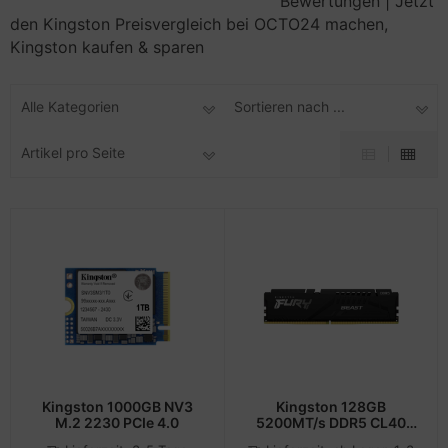
Bewertungen | Jetzt
pier, Folien, Etiketten
den Kingston Preisvergleich bei OCTO24 machen,
to & Video
hler
nstige Netzwerkgeräte
schen & Tragebehältnisse
sche Tinten Minen
Kingston kaufen & sparen
ner
ndhelds und Navigation
ufwerke CD/DVD/BluRay
SB Hub
behör Drucker
Alle Kategorien
Sortieren nach ...
-Server
inboards
ebcams
Artikel pro Seite
 Zubehör
tzteile
behör CD-/DVD-Rohlinge
anner Zubehör
tzwerkadapter / Schnittstellen
behör divers
blet Zubehör
ozessoren
behör Mobiltelefone
D & Festplatten
splayzubehör
behör Mainboards
behör Modding
Kingston 1000GB NV3
Kingston 128GB
M.2 2230 PCIe 4.0
5200MT/s DDR5 CL40
DIMM Kit of 4 FURY Beast