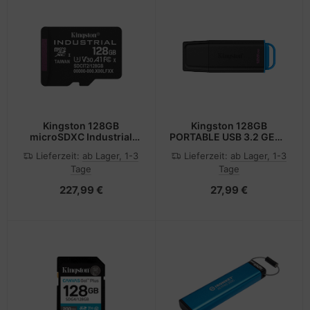
Kingston 128GB
Kingston 128GB
microSDXC Industrial
PORTABLE USB 3.2 GEN 1
C10
DATATRAVELER EXODIA
Lieferzeit:
ab Lager, 1-3
Lieferzeit:
ab Lager, 1-3
BLACK/BLUE - 128 GB
Tage
Tage
227,99 €
27,99 €