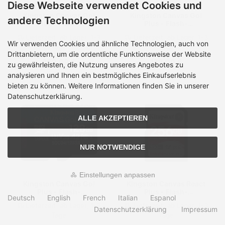
Diese Webseite verwendet Cookies und
Kingston Canvas Go!
Kingston Canvas Go!
andere Technologien
Plus - Flash-
Plus - Flash-
Speicherkarte
Speicherkarte
Lieferzeit:
ab Lager, 1-3
Lieferzeit:
ab Lager, 1-3
Wir verwenden Cookies und ähnliche Technologien, auch von
Tage
Tage
Drittanbietern, um die ordentliche Funktionsweise der Website
252,99 €
172,99 €
zu gewährleisten, die Nutzung unseres Angebotes zu
analysieren und Ihnen ein bestmögliches Einkaufserlebnis
bieten zu können. Weitere Informationen finden Sie in unserer
Datenschutzerklärung.
ALLE AKZEPTIEREN
NUR NOTWENDIGE
Einstellungen anpassen
Kingston Canvas Go!
Kingston Canvas React
Plus - Flash-
Plus - Flash-
Deutsch
English
French
Italian
Espanol
Speicherkarte
Speicherkarte
Lieferzeit:
ab Lager, 1-3
Lieferzeit:
ab Lager, 1-3
Datenschutzerklärung
Impressum
Tage
Tage