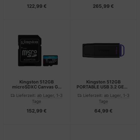
122,99 €
265,99 €
Kingston 512GB
Kingston 512GB
microSDXC Canvas Go
PORTABLE USB 3.2 GEN 1
Plus Gen4 200MB/s A2
DATATRAVELER EXODIA
Lieferzeit:
ab Lager, 1-3
Lieferzeit:
ab Lager, 1-3
U3 V30 Card+ Adapter -
BLACK/PURPLE - 512 GB
Tage
Tage
Micro SD - Secure Digital
(SD)
152,99 €
64,99 €