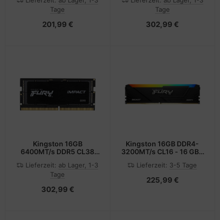
Lieferzeit:
ab Lager, 1-3
Lieferzeit:
ab Lager, 1-3
XMP - 16 GB - SO-DIMM
Tage
Tage
201,99 €
302,99 €
Kingston 16GB
Kingston 16GB DDR4-
6400MT/s DDR5 CL38
3200MT/s CL16 - 16 GB -
SODIMM FURY Impact
DDR4
Lieferzeit:
ab Lager, 1-3
Lieferzeit:
3-5 Tage
XMP - 16 GB - SO-DIMM
Tage
225,99 €
302,99 €