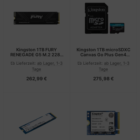
Kingston 1TB FURY
Kingston 1TB microSDXC
RENEGADE G5 M.2 2280
Canvas Go Plus Gen4
PCIE 5.0 NVME SSD
200MB/s A2 U3 V30
Lieferzeit:
ab Lager, 1-3
Lieferzeit:
ab Lager, 1-3
Card+ Adapter - Micro
Tage
Tage
SD - Secure Digital (SD)
262,99 €
275,98 €