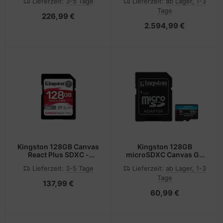
Lieferzeit:
3-5 Tage
Lieferzeit:
ab Lager, 1-3
Black XM - 128 GB -
Tage
DDR5
226,99 €
2.594,99 €
Kingston 128GB Canvas
Kingston 128GB
React Plus SDXC -
microSDXC Canvas Go
Extended Capacity SD
Plus Gen4 200MB/s A2
Lieferzeit:
3-5 Tage
Lieferzeit:
ab Lager, 1-3
(SDXC)
U3 V30 Card+ Adapter -
Tage
Micro SD - Secure Digital
137,99 €
(SD)
60,99 €