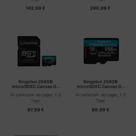
142,99 €
240,99 €
Kingston 256GB
Kingston 256GB
microSDXC Canvas Go
microSDXC Canvas Go
Plus Gen4 200MB/s A2
Plus Gen4 200R A2 U3
Lieferzeit:
ab Lager, 1-3
Lieferzeit:
ab Lager, 1-3
U3 V30 Card+ Adapter -
Einzelpaket ohne ADP,
Tage
Tage
Micro SD - Secure Digital
25... - KINGSTON 256GB
(SD)
- microSDXC
87,99 €
89,99 €