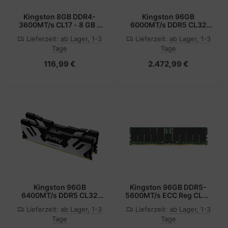
Kingston 8GB DDR4-
Kingston 96GB
3600MT/s CL17 - 8 GB -
6000MT/s DDR5 CL32
DDR4
DIMM Kit of 2 FURY
Lieferzeit:
ab Lager, 1-3
Lieferzeit:
ab Lager, 1-3
Renegade Silve - 96 GB -
Tage
Tage
DDR5
116,99 €
2.472,99 €
Kingston 96GB
Kingston 96GB DDR5-
6400MT/s DDR5 CL32
5600MT/s ECC Reg CL46
DIMM Kit of 2 FURY
- 96 GB - DDR5
Lieferzeit:
ab Lager, 1-3
Lieferzeit:
ab Lager, 1-3
Renegade SilveP - 96 GB
Tage
Tage
- DDR5