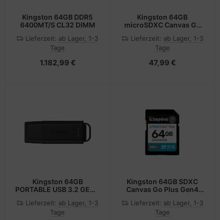
Kingston 64GB DDR5
Kingston 64GB
6400MT/S CL32 DIMM
microSDXC Canvas Go
Plus Gen4 200MB/s A2
Lieferzeit:
ab Lager, 1-3
Lieferzeit:
ab Lager, 1-3
U3 V30 Card+ Adapter -
Tage
Tage
Micro SD - Secure Digital
(SD)
1.182,99 €
47,99 €
Kingston 64GB
Kingston 64GB SDXC
PORTABLE USB 3.2 GEN 1
Canvas Go Plus Gen4
DATATRAVELER EXODIA
200MB/s C10 UHS-I U3
Lieferzeit:
ab Lager, 1-3
Lieferzeit:
ab Lager, 1-3
BLACK - 64 GB
V30 - Secure Digital (SD)
Tage
Tage