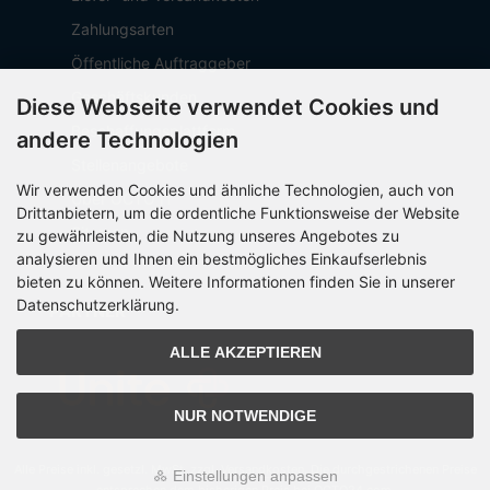
Zahlungsarten
Öffentliche Auftraggeber
Geschäftskunden
Diese Webseite verwendet Cookies und
Beschaffungsplattform
andere Technologien
Stellenangebote
Wir verwenden Cookies und ähnliche Technologien, auch von
Über OCTO IT
Drittanbietern, um die ordentliche Funktionsweise der Website
Sitemap
zu gewährleisten, die Nutzung unseres Angebotes zu
analysieren und Ihnen ein bestmögliches Einkaufserlebnis
bieten zu können. Weitere Informationen finden Sie in unserer
Datenschutzerklärung.
PARTNER
ALLE AKZEPTIEREN
NUR NOTWENDIGE
Alle Preise inkl. gesetzl. MwSt. zzgl.
Versandkosten
. Die durchgestrichenen Preise
Einstellungen anpassen