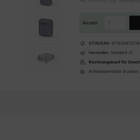
inkl. 19 % MwSt. zzgl.
Versandkos
Anzahl
GTIN/EAN:
871630912218
Hersteller:
Gembird
Rechnungskauf für Gesc
Artikeldatenblatt drucken