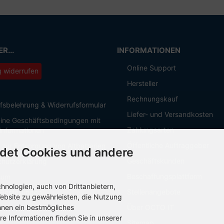
R...
INFORMATIONEN
Online Support
g widerrufen
Hersteller
Rechnungskauf
fsbelehrung & Widerrufsformular
Liefer- und Versandkosten
ine Geschäftsbedingungen mit
Zahlungsarten
informationen
Öffentliche Auftraggeber
 zur Entsorgung von Altbatterien
det Cookies und andere
Geschäftskunden
hutzerklärung
Beschaffungsplattform
sum
nologien, auch von Drittanbietern,
Stellenangebote
Einstellungen
ebsite zu gewährleisten, die Nutzung
hnen ein bestmögliches
Über OCTO IT
re Informationen finden Sie in unserer
Sitemap