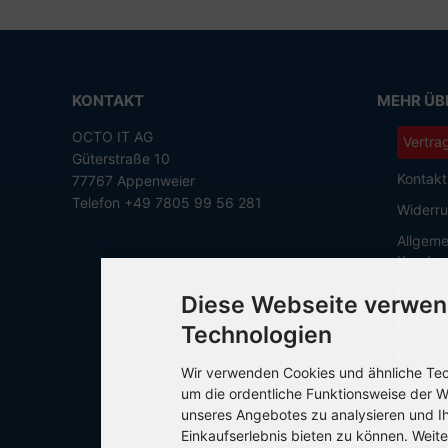
KONTAKT
MEHR ÜBE
OCTO IT AG
Vertra
Güterstraße 10
Kontakt
77767 Appenweier
Telefon +49 7805 99 56 281
Widerru
Allgeme
Kunden
Hinweis
Diese Webseite verwen
Datensc
Technologien
Impres
Wir verwenden Cookies und ähnliche Tech
Cookie 
um die ordentliche Funktionsweise der W
unseres Angebotes zu analysieren und I
Einkaufserlebnis bieten zu können. Weite