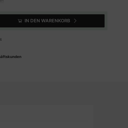
ten
IN DEN WARENKORB
4
häftskunden