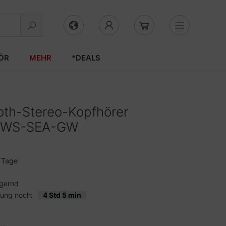
ÖR
MEHR
*DEALS
oth-Stereo-Kopfhörer
- TWS-SEA-GW
3 Tage
agernd
lung noch:
4 Std 5 min