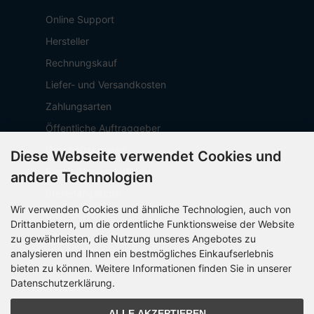
Online Support
Hersteller
Rechnungskauf
Liefer- und Versandkosten
Zahlungsarten
Öffentliche Auftraggeber
Geschäftskunden
Diese Webseite verwendet Cookies und
Beschaffungsplattform
andere Technologien
Stellenangebote
Wir verwenden Cookies und ähnliche Technologien, auch von
Über OCTO IT
Drittanbietern, um die ordentliche Funktionsweise der Website
Sitemap
zu gewährleisten, die Nutzung unseres Angebotes zu
analysieren und Ihnen ein bestmögliches Einkaufserlebnis
bieten zu können. Weitere Informationen finden Sie in unserer
Datenschutzerklärung.
PARTNER
ALLE AKZEPTIEREN