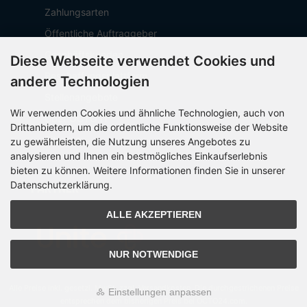
Zahlungsarten
Öffentliche Auftraggeber
Geschäftskunden
Diese Webseite verwendet Cookies und
Beschaffungsplattform
andere Technologien
Stellenangebote
Wir verwenden Cookies und ähnliche Technologien, auch von
Über OCTO IT
Drittanbietern, um die ordentliche Funktionsweise der Website
Sitemap
zu gewährleisten, die Nutzung unseres Angebotes zu
analysieren und Ihnen ein bestmögliches Einkaufserlebnis
bieten zu können. Weitere Informationen finden Sie in unserer
Datenschutzerklärung.
PARTNER
ALLE AKZEPTIEREN
NUR NOTWENDIGE
Alle Preise inkl. gesetzl. MwSt. zzgl.
Versandkosten
. Die durchgestrichenen Preise
Einstellungen anpassen
entsprechen dem bisherigen Preis bei OCTO24.com.