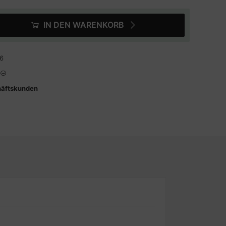
IN DEN WARENKORB
6
häftskunden