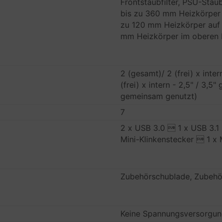
Frontstaubfilter, PSU-Staubf
bis zu 360 mm Heizkörper i
zu 120 mm Heizkörper auf d
mm Heizkörper im oberen 
2 (gesamt)/ 2 (frei) x inte
(frei) x intern - 2,5" / 3,
gemeinsam genutzt)
7
2 x USB 3.0  1 x USB 3.1
Mini-Klinkenstecker  1 x 
Zubehörschublade, Zubehör
Keine Spannungsversorgu