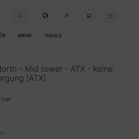
ÖR
MEHR
*DEALS
North - Mid tower - ATX - keine
rgung (ATX)
3 Tage
ten