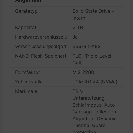
Gerätetyp
Solid State Drive -
intern
Kapazität
2 TB
Hardwareverschlüsselung
Ja
Verschlüsselungsalgorithmus
256-Bit-AES
NAND-Flash-Speichertyp
TLC (Triple-Level
Cell)
Formfaktor
M.2 2280
Schnittstelle
PCIe 4.0 x4 (NVMe)
Merkmale
TRIM-
Unterstützung,
Schlafmodus, Auto
Garbage Collection
Algorithm, Dynamic
Thermal Guard
protection,