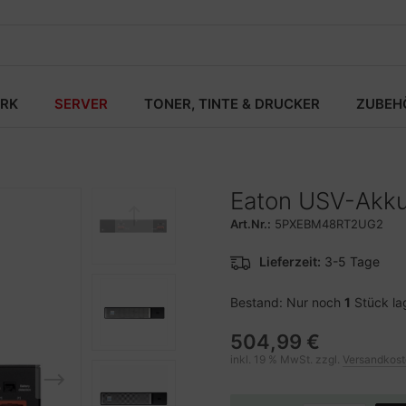
RK
SERVER
TONER, TINTE & DRUCKER
ZUBEH
Eaton USV-Akku 
Art.Nr.:
5PXEBM48RT2UG2
Lieferzeit:
3-5 Tage
Bestand: Nur noch
1
Stück la
504,99 €
inkl. 19 % MwSt. zzgl.
Versandkos