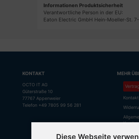
Informationen Produktsicherheit
Verantwortliche Person in der EU:
Eaton Electric GmbH Hein-Moeller-St. 7
KONTAKT
MEHR ÜBE
OCTO IT AG
Vertra
Güterstraße 10
Kontakt
77767 Appenweier
Telefon +49 7805 99 56 281
Widerru
Allgeme
Kunden
Hinweis
Diese Webseite verwen