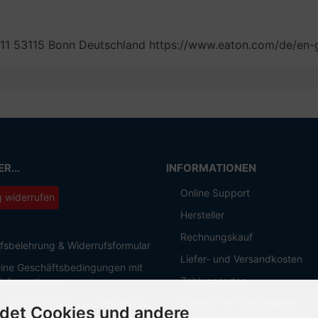
-11 53115 Bonn Deutschland https://www.eaton.com/de/en-
R...
INFORMATIONEN
Online Support
g widerrufen
Hersteller
Rechnungskauf
fsbelehrung & Widerrufsformular
Liefer- und Versandkosten
ine Geschäftsbedingungen mit
Zahlungsarten
informationen
Öffentliche Auftraggeber
 zur Entsorgung von Altbatterien
det Cookies und andere