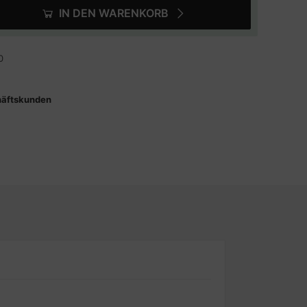
IN DEN WARENKORB
0
häftskunden