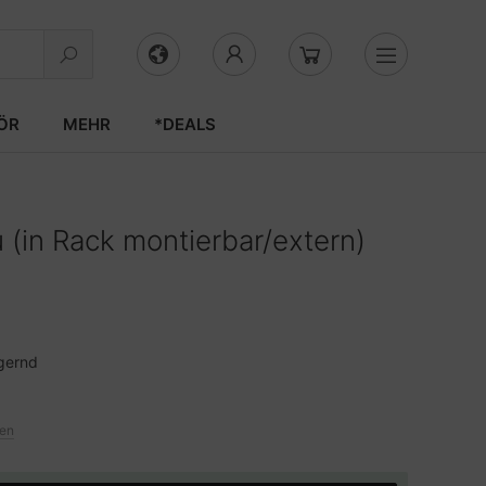
ÖR
MEHR
*DEALS
(in Rack montierbar/extern)
gernd
ten