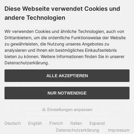
Geschäftskunden
Diese Webseite verwendet Cookies und
Beschaffungsplattform
andere Technologien
Stellenangebote
Wir verwenden Cookies und ähnliche Technologien, auch von
Über OCTO IT
Drittanbietern, um die ordentliche Funktionsweise der Website
Sitemap
zu gewährleisten, die Nutzung unseres Angebotes zu
analysieren und Ihnen ein bestmögliches Einkaufserlebnis
bieten zu können. Weitere Informationen finden Sie in unserer
Datenschutzerklärung.
PARTNER
ALLE AKZEPTIEREN
NUR NOTWENDIGE
Alle Preise inkl. gesetzl. MwSt. zzgl.
Versandkosten
. Die durchgestrichenen Preise
Einstellungen anpassen
entsprechen dem bisherigen Preis bei OCTO24.com.
OCTO24.com © 2026 | Template © 2009-2026 by modified eCommerce
Deutsch
English
French
Italian
Espanol
Shopsoftware
Datenschutzerklärung
Impressum
mod
ified eCommerce Shopsoftware © 2009-2026