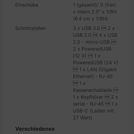
Einschübe
1 (gesamt)/ 0 (frei)
x intern 2.5" x 1/8H
(6.4 cm x 1/8H)
Schnittstellen
3 x USB 3.0  2 x
USB 2.0  4 x USB
2.0 - micro-USB 
2 x PoweredUSB
(12 V)  1 x
PoweredUSB (24 V)
 1 x LAN (Gigabit
Ethernet) - RJ-45
 1 x
Kassenschublade 
1 x Kopfhörer  2 x
serial - RJ-45  1 x
USB-C (Laden mit
27 Watt)
Verschiedenes