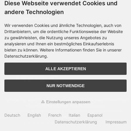
Geschäftskunden
Diese Webseite verwendet Cookies und
Beschaffungsplattform
andere Technologien
Stellenangebote
Wir verwenden Cookies und ähnliche Technologien, auch von
Über OCTO IT
Drittanbietern, um die ordentliche Funktionsweise der Website
Sitemap
zu gewährleisten, die Nutzung unseres Angebotes zu
analysieren und Ihnen ein bestmögliches Einkaufserlebnis
bieten zu können. Weitere Informationen finden Sie in unserer
Datenschutzerklärung.
PARTNER
ALLE AKZEPTIEREN
NUR NOTWENDIGE
Alle Preise inkl. gesetzl. MwSt. zzgl.
Versandkosten
. Die durchgestrichenen Preise
Einstellungen anpassen
entsprechen dem bisherigen Preis bei OCTO24.com.
OCTO24.com © 2026 | Template © 2009-2026 by modified eCommerce
Deutsch
English
French
Italian
Espanol
Shopsoftware
Datenschutzerklärung
Impressum
mod
ified eCommerce Shopsoftware © 2009-2026