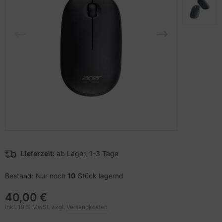
pier, Folien, Etiketten
to & Video
nstige Netzwerkgeräte
schen & Tragebehältnisse
sche Tinten Minen
ner
ndhelds und Navigation
SB Hub
behör Drucker
-Server
ebcams
 Zubehör
behör CD-/DVD-Rohlinge
anner Zubehör
behör divers
blet Zubehör
behör Mobiltelefone
Lieferzeit:
ab Lager, 1-3 Tage
splayzubehör
Bestand: Nur noch
10
Stück lagernd
40,00 €
inkl. 19 % MwSt. zzgl.
Versandkosten