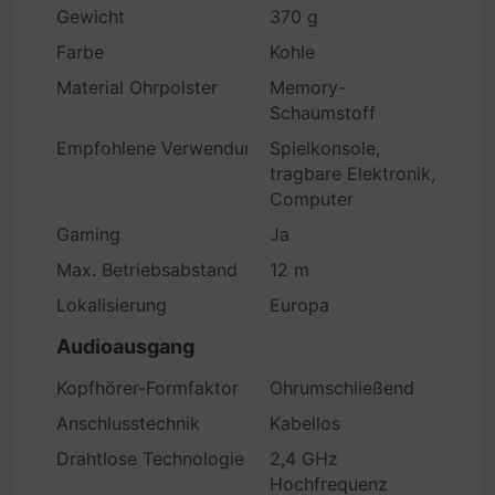
Gewicht
370 g
Farbe
Kohle
Material Ohrpolster
Memory-
Schaumstoff
Empfohlene Verwendung
Spielkonsole,
tragbare Elektronik,
Computer
Gaming
Ja
Max. Betriebsabstand
12 m
Lokalisierung
Europa
Audioausgang
Kopfhörer-Formfaktor
Ohrumschließend
Anschlusstechnik
Kabellos
Drahtlose Technologie
2,4 GHz
Hochfrequenz