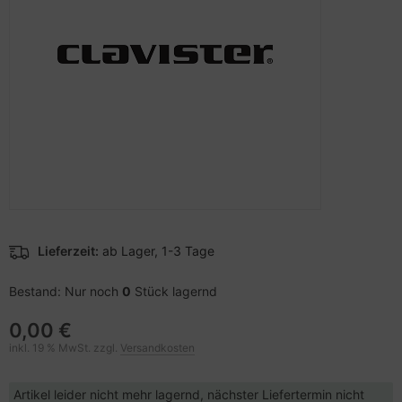
pier, Folien, Etiketten
to & Video
hler
nstige Netzwerkgeräte
schen & Tragebehältnisse
sche Tinten Minen
ner
ndhelds und Navigation
ufwerke CD/DVD/BluRay
SB Hub
behör Drucker
-Server
inboards
ebcams
 Zubehör
tzteile
behör CD-/DVD-Rohlinge
anner Zubehör
tzwerkadapter / Schnittstellen
behör divers
blet Zubehör
ozessoren
Lieferzeit:
ab Lager, 1-3 Tage
behör Mobiltelefone
D & Festplatten
Bestand: Nur noch
0
Stück lagernd
splayzubehör
behör Mainboards
0,00 €
inkl. 19 % MwSt. zzgl.
Versandkosten
behör Modding
Artikel leider nicht mehr lagernd, nächster Liefertermin nicht