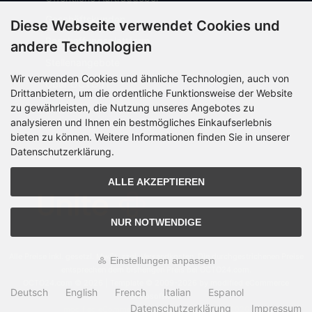
Geschäftskunden
Diese Webseite verwendet Cookies und
Beschaffungsplattform
andere Technologien
Stellenangebote
Wir verwenden Cookies und ähnliche Technologien, auch von
Über OCTO IT
Drittanbietern, um die ordentliche Funktionsweise der Website
Sitemap
zu gewährleisten, die Nutzung unseres Angebotes zu
analysieren und Ihnen ein bestmögliches Einkaufserlebnis
bieten zu können. Weitere Informationen finden Sie in unserer
Datenschutzerklärung.
PARTNER
ALLE AKZEPTIEREN
NUR NOTWENDIGE
Alle Preise inkl. gesetzl. MwSt. zzgl.
Versandkosten
. Die durchgestrichenen Preise
Einstellungen anpassen
entsprechen dem bisherigen Preis bei OCTO24.com.
OCTO24.com © 2026 | Template © 2009-2026 by modified eCommerce
Deutsch
English
French
Italian
Espanol
Shopsoftware
Datenschutzerklärung
Impressum
mod
ified eCommerce Shopsoftware © 2009-2026