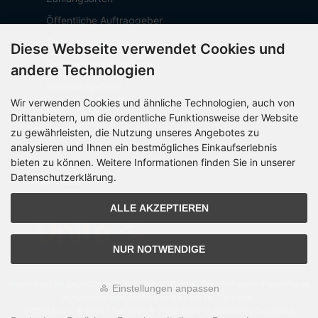
Öffentliche Auftraggeber
Geschäftskunden
Diese Webseite verwendet Cookies und
Beschaffungsplattform
andere Technologien
Stellenangebote
Wir verwenden Cookies und ähnliche Technologien, auch von
Über OCTO IT
Drittanbietern, um die ordentliche Funktionsweise der Website
Sitemap
zu gewährleisten, die Nutzung unseres Angebotes zu
analysieren und Ihnen ein bestmögliches Einkaufserlebnis
bieten zu können. Weitere Informationen finden Sie in unserer
Datenschutzerklärung.
PARTNER
ALLE AKZEPTIEREN
NUR NOTWENDIGE
Alle Preise inkl. gesetzl. MwSt. zzgl.
Versandkosten
. Die durchgestrichenen Preise
Einstellungen anpassen
entsprechen dem bisherigen Preis bei OCTO24.com.
OCTO24.com © 2026 | Template © 2009-2026 by modified eCommerce