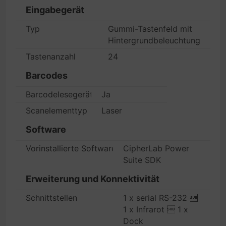
Eingabegerät
Typ
Gummi-Tastenfeld mit
Hintergrundbeleuchtung
Tastenanzahl
24
Barcodes
Barcodelesegerät
Ja
Scanelementtyp
Laser
Software
Vorinstallierte Software
CipherLab Power
Suite SDK
Erweiterung und Konnektivität
Schnittstellen
1 x serial RS-232 
1 x Infrarot  1 x
Dock