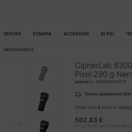
SERVER
STAMPA
ACCESSORI
DI PIÙ
*D
A8300RS000213
CipherLab 8300
Pixel 290 g Ner
articolo n.:
A8300RS000213
Tempo spedizione GER:
Stock: Solo
5
pezzi in magaz
562,83 €
incl. 22 % UST escl.
Costi di spedi