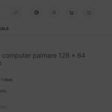
EALS
 computer palmare 128 x 64
o
1 Week
zino
zione