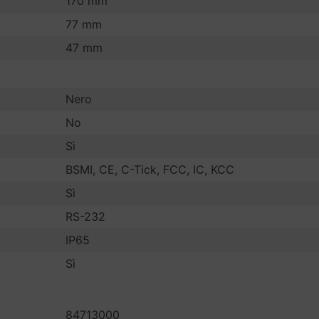
170 mm
77 mm
47 mm
Nero
No
Sì
BSMI, CE, C-Tick, FCC, IC, KCC
Sì
RS-232
IP65
Sì
84713000