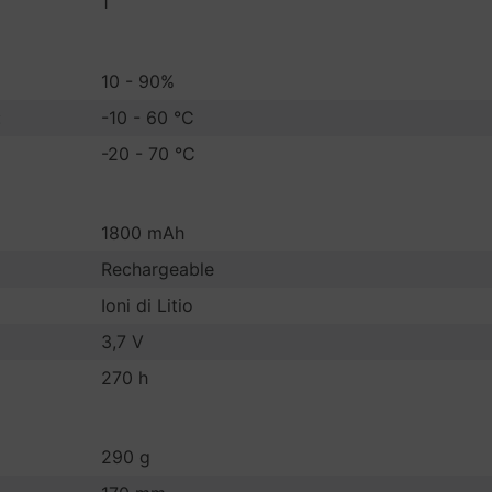
1
10 - 90%
:
-10 - 60 °C
-20 - 70 °C
1800 mAh
Rechargeable
Ioni di Litio
3,7 V
270 h
290 g