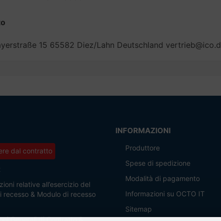
to
erstraße 15 65582 Diez/Lahn Deutschland vertrieb@ico.
INFORMAZIONI
Produttore
re dal contratto
Spese di spedizione
t
Modalità di pagamento
ioni relative all’esercizio del
Informazioni su OCTO IT
 di recesso & Modulo di recesso
Sitemap
oni Generali di Contratto &