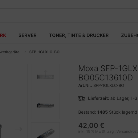
RK
SERVER
TONER, TINTE & DRUCKER
ZUBEH
zwerkgeräte
SFP-1GLXLC-BO
Moxa SFP-1GLXL
BO05C13610D
Art.Nr.:
SFP-1GLXLC-BO
Lieferzeit:
ab Lager, 1-
Bestand:
1485
Stück lagernd
42,00 €
inkl. 19 % MwSt. zzgl.
Versandkos