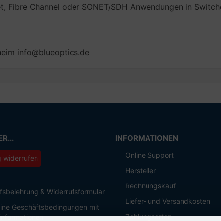
net, Fibre Channel oder SONET/SDH Anwendungen in Switch
eim info@blueoptics.de
R...
INFORMATIONEN
Online Support
g widerrufen
Hersteller
Rechnungskauf
fsbelehrung & Widerrufsformular
Liefer- und Versandkosten
ine Geschäftsbedingungen mit
Zahlungsarten
informationen