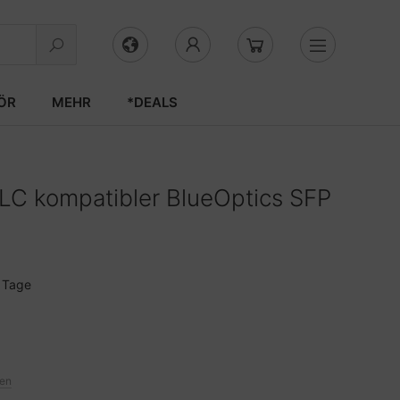
ÖR
MEHR
*DEALS
C kompatibler BlueOptics SFP
3 Tage
ten