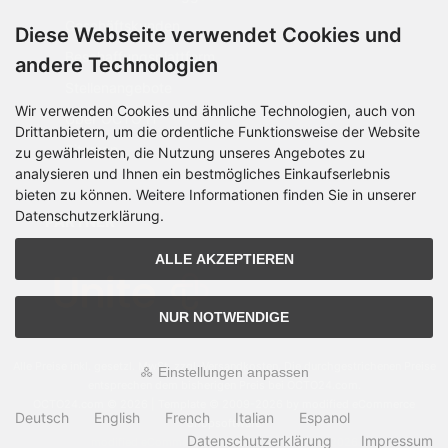
Geschäftskunden
Diese Webseite verwendet Cookies und
Beschaffungsplattform
andere Technologien
Stellenangebote
Wir verwenden Cookies und ähnliche Technologien, auch von
Über OCTO IT
Drittanbietern, um die ordentliche Funktionsweise der Website
Sitemap
zu gewährleisten, die Nutzung unseres Angebotes zu
analysieren und Ihnen ein bestmögliches Einkaufserlebnis
bieten zu können. Weitere Informationen finden Sie in unserer
Datenschutzerklärung.
PARTNER
ALLE AKZEPTIEREN
NUR NOTWENDIGE
Alle Preise inkl. gesetzl. MwSt. zzgl.
Versandkosten
. Die durchgestrichenen Preise
Einstellungen anpassen
entsprechen dem bisherigen Preis bei OCTO24.com.
OCTO24.com © 2026 | Template © 2009-2026 by modified eCommerce
Deutsch
English
French
Italian
Espanol
Shopsoftware
Datenschutzerklärung
Impressum
mod
ified eCommerce Shopsoftware © 2009-2026