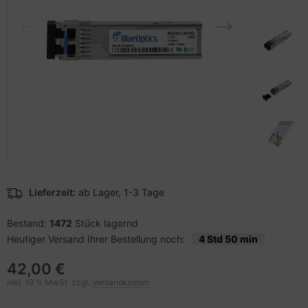
pier, Folien, Etiketten
to & Video
hler
schen & Tragebehältnisse
sche Tinten Minen
ner
ndhelds und Navigation
ufwerke CD/DVD/BluRay
SB Hub
behör Drucker
-Server
inboards
ebcams
 Zubehör
tzteile
behör CD-/DVD-Rohlinge
anner Zubehör
tzwerkadapter / Schnittstellen
behör divers
blet Zubehör
ozessoren
Lieferzeit:
ab Lager, 1-3 Tage
behör Mobiltelefone
D & Festplatten
Bestand:
1472
Stück lagernd
Heutiger Versand Ihrer Bestellung noch:
4 Std 50 min
splayzubehör
behör Mainboards
42,00 €
behör Modding
inkl. 19 % MwSt. zzgl.
Versandkosten