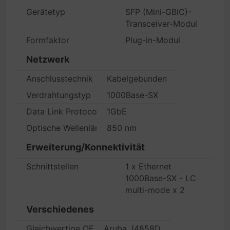
Gerätetyp
SFP (Mini-GBIC)-
Transceiver-Modul
Formfaktor
Plug-in-Modul
Netzwerk
Anschlusstechnik
Kabelgebunden
Verdrahtungstyp
1000Base-SX
Data Link Protocol
1GbE
Optische Wellenlänge
850 nm
Erweiterung/Konnektivität
Schnittstellen
1 x Ethernet
1000Base-SX - LC
multi-mode x 2
Verschiedenes
Gleichwertige OEM-Herstellerteilenummer
Aruba J4858D