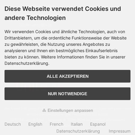
Geschäftskunden
Diese Webseite verwendet Cookies und
Beschaffungsplattform
andere Technologien
Stellenangebote
Wir verwenden Cookies und ähnliche Technologien, auch von
Über OCTO IT
Drittanbietern, um die ordentliche Funktionsweise der Website
Sitemap
zu gewährleisten, die Nutzung unseres Angebotes zu
analysieren und Ihnen ein bestmögliches Einkaufserlebnis
bieten zu können. Weitere Informationen finden Sie in unserer
Datenschutzerklärung.
PARTNER
ALLE AKZEPTIEREN
NUR NOTWENDIGE
Alle Preise inkl. gesetzl. MwSt. zzgl.
Versandkosten
. Die durchgestrichenen Preise
Einstellungen anpassen
entsprechen dem bisherigen Preis bei OCTO24.com.
OCTO24.com © 2026 | Template © 2009-2026 by modified eCommerce
Deutsch
English
French
Italian
Espanol
Shopsoftware
Datenschutzerklärung
Impressum
mod
ified eCommerce Shopsoftware © 2009-2026