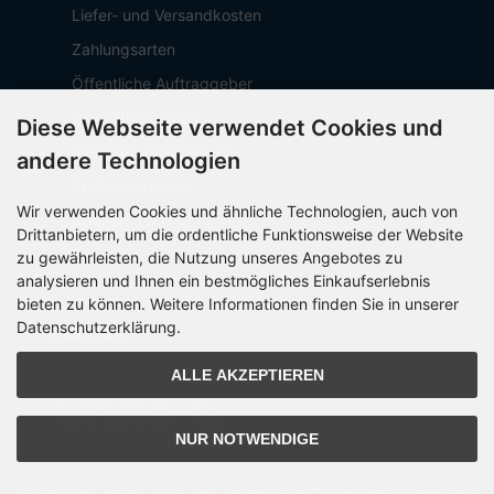
Liefer- und Versandkosten
Zahlungsarten
Öffentliche Auftraggeber
Geschäftskunden
Diese Webseite verwendet Cookies und
Beschaffungsplattform
andere Technologien
Stellenangebote
Wir verwenden Cookies und ähnliche Technologien, auch von
Über OCTO IT
Drittanbietern, um die ordentliche Funktionsweise der Website
Sitemap
zu gewährleisten, die Nutzung unseres Angebotes zu
analysieren und Ihnen ein bestmögliches Einkaufserlebnis
bieten zu können. Weitere Informationen finden Sie in unserer
Datenschutzerklärung.
PARTNER
ALLE AKZEPTIEREN
NUR NOTWENDIGE
Alle Preise inkl. gesetzl. MwSt. zzgl.
Versandkosten
. Die durchgestrichenen Preise