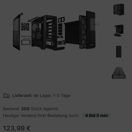
pier, Folien, Etiketten
to & Video
nstige Netzwerkgeräte
schen & Tragebehältnisse
sche Tinten Minen
ner
ndhelds und Navigation
SB Hub
behör Drucker
-Server
ebcams
 Zubehör
behör CD-/DVD-Rohlinge
anner Zubehör
behör divers
blet Zubehör
behör Mobiltelefone
Lieferzeit:
ab Lager, 1-3 Tage
splayzubehör
Bestand:
200
Stück lagernd
Heutiger Versand Ihrer Bestellung noch:
4 Std 0 min
123,99 €