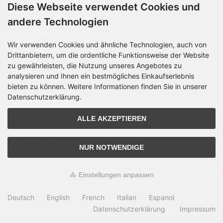
Geschäftskunden
Diese Webseite verwendet Cookies und
Beschaffungsplattform
andere Technologien
Stellenangebote
Wir verwenden Cookies und ähnliche Technologien, auch von
Über OCTO IT
Drittanbietern, um die ordentliche Funktionsweise der Website
Sitemap
zu gewährleisten, die Nutzung unseres Angebotes zu
analysieren und Ihnen ein bestmögliches Einkaufserlebnis
bieten zu können. Weitere Informationen finden Sie in unserer
Datenschutzerklärung.
PARTNER
ALLE AKZEPTIEREN
NUR NOTWENDIGE
Alle Preise inkl. gesetzl. MwSt. zzgl.
Versandkosten
. Die durchgestrichenen Preise
Einstellungen anpassen
entsprechen dem bisherigen Preis bei OCTO24.com.
OCTO24.com © 2026 | Template © 2009-2026 by modified eCommerce
Deutsch
English
French
Italian
Espanol
Shopsoftware
Datenschutzerklärung
Impressum
mod
ified eCommerce Shopsoftware © 2009-2026