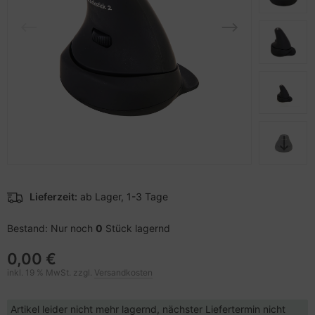
pier, Folien, Etiketten
to & Video
nstige Netzwerkgeräte
schen & Tragebehältnisse
sche Tinten Minen
ner
ndhelds und Navigation
SB Hub
behör Drucker
-Server
ebcams
 Zubehör
behör CD-/DVD-Rohlinge
anner Zubehör
behör divers
blet Zubehör
Lieferzeit:
ab Lager, 1-3 Tage
behör Mobiltelefone
Bestand: Nur noch
0
Stück lagernd
splayzubehör
0,00 €
inkl. 19 % MwSt. zzgl.
Versandkosten
Artikel leider nicht mehr lagernd, nächster Liefertermin nicht