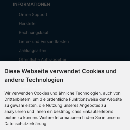
INFORMATIONEN
Online Support
Hersteller
Rechnungskauf
Liefer- und Versandkosten
Zahlungsarten
Öffentliche Auftraggeber
Geschäftskunden
Diese Webseite verwendet Cookies und
Beschaffungsplattform
andere Technologien
Stellenangebote
Wir verwenden Cookies und ähnliche Technologien, auch von
Über OCTO IT
Drittanbietern, um die ordentliche Funktionsweise der Website
Sitemap
zu gewährleisten, die Nutzung unseres Angebotes zu
analysieren und Ihnen ein bestmögliches Einkaufserlebnis
bieten zu können. Weitere Informationen finden Sie in unserer
Datenschutzerklärung.
PARTNER