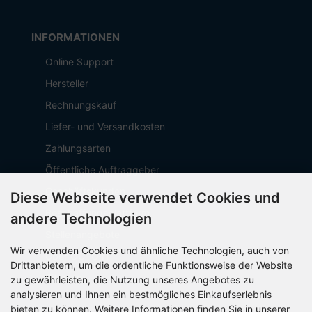
INFORMATIONEN
Online Support
Hersteller
Rechnungskauf
Liefer- und Versandkosten
Zahlungsarten
Öffentliche Auftraggeber
Geschäftskunden
Diese Webseite verwendet Cookies und
Beschaffungsplattform
andere Technologien
Stellenangebote
Wir verwenden Cookies und ähnliche Technologien, auch von
Über OCTO IT
Drittanbietern, um die ordentliche Funktionsweise der Website
Sitemap
zu gewährleisten, die Nutzung unseres Angebotes zu
analysieren und Ihnen ein bestmögliches Einkaufserlebnis
bieten zu können. Weitere Informationen finden Sie in unserer