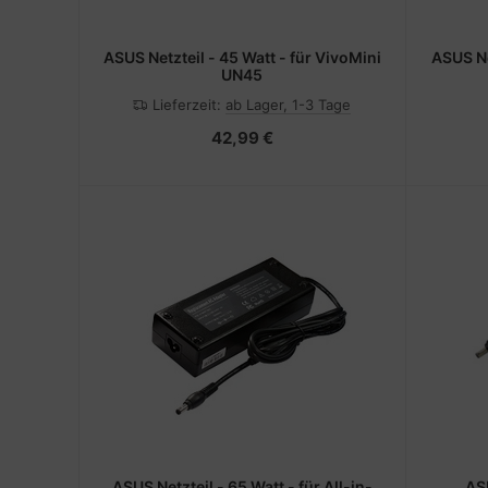
ASUS Netzteil - 45 Watt - für VivoMini
ASUS Netzteil - 5 V - 10 Watt - für Eee
UN45
Lieferzeit:
ab Lager, 1-3 Tage
42,99 €
ASUS Netzteil - 65 Watt - für All-in-
ASUS Netzteil -