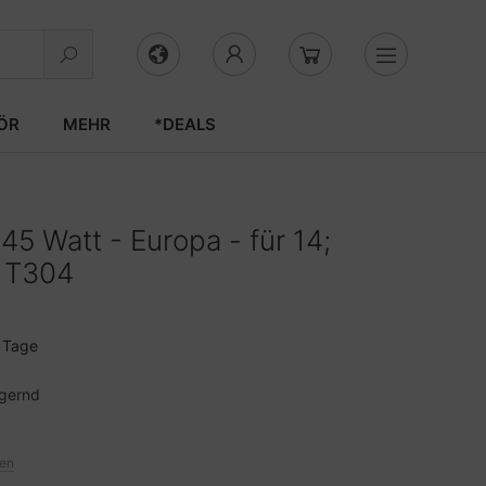
ÖR
MEHR
*DEALS
45 Watt - Europa - für 14;
o T304
3 Tage
agernd
ten