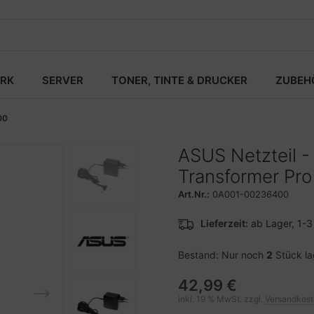
RK
SERVER
TONER, TINTE & DRUCKER
ZUBEH
00
ASUS Netzteil - 
Transformer Pr
Art.Nr.:
0A001-00236400
Lieferzeit:
ab Lager, 1-
Bestand: Nur noch
2
Stück l
42,99 €
inkl. 19 % MwSt. zzgl.
Versandkos