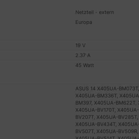
Netzteil - extern
Europa
19 V
2.37 A
45 Watt
ASUS 14 X405UA-BM073T
X405UA-BM336T, X405UA
BM397, X405UA-BM622T, 
X405UA-BV170T, X405UA
BV207T, X405UA-BV285T,
X405UA-BV434T, X405UA
BV507T, X405UA-BV509R,
X405UA-BV514T, X405UA-