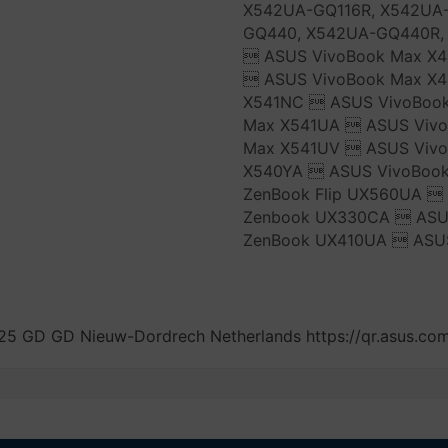
X542UA-GQ116R, X542UA
GQ440, X542UA-GQ440R,
 ASUS VivoBook Max X4
 ASUS VivoBook Max X4
X541NC  ASUS VivoBook
Max X541UA  ASUS Vivo
Max X541UV  ASUS Viv
X540YA  ASUS VivoBoo
ZenBook Flip UX560UA 
Zenbook UX330CA  ASU
ZenBook UX410UA  ASU
5 GD GD Nieuw-Dordrech Netherlands https://qr.asus.co