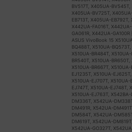
BV517T, X405UA-BV545T,
X405UA-BV725T, X405UA
EB713T, X405UA-EB792T,
X442UA-FA016T, X442UA-
GA061R, X442UA-GA100R 
ASUS VivoBook 15 X510U
BQ488T, X510UA-BQ573T,
X510UA-BR484T, X510UA-
BR540T, X510UA-BR650T,
X510UA-BR667T, X510UA-E
EJ1235T, X510UA-EJ625T,
X510UA-EJ707T, X510UA-E
EJ747T, X510UA-EJ748T, 
X510UA-EJ763T, X542BA-
DM336T, X542UA-DM338T
DM491R, X542UA-DM491T
DM584T, X542UA-DM585T
DM619T, X542UA-DM819T
X542UA-GO327T, X542UA