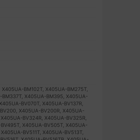
, X405UA-BM102T, X405UA-BM275T,
-BM337T, X405UA-BM395, X405UA-
X405UA-BV070T, X405UA-BV137R,
-BV200, X405UA-BV200R, X405UA-
 X405UA-BV324R, X405UA-BV325R,
-BV495T, X405UA-BV505T, X405UA-
 X405UA-BV511T, X405UA-BV513T,
BV516T, X405UA-BV516TB, X405UA-