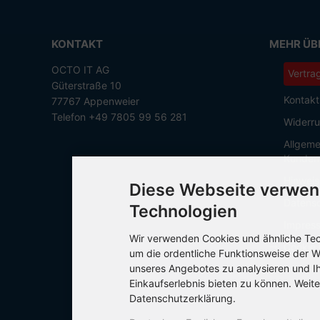
KONTAKT
MEHR ÜBE
OCTO IT AG
Vertra
Güterstraße 10
Kontakt
77767 Appenweier
Telefon +49 7805 99 56 281
Widerru
Allgeme
Kunden
Hinweis
Diese Webseite verwen
Datensc
Technologien
Impres
Wir verwenden Cookies und ähnliche Tech
Cookie 
um die ordentliche Funktionsweise der W
unseres Angebotes zu analysieren und I
Einkaufserlebnis bieten zu können. Weite
Datenschutzerklärung.