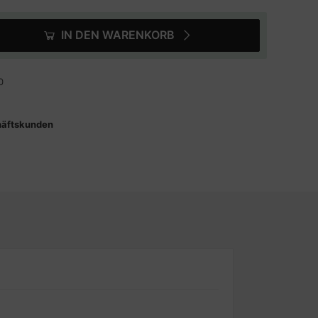
IN DEN WARENKORB
0
häftskunden