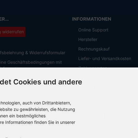
R...
INFORMATIONEN
Online Support
g widerrufen
Hersteller
Rechnungskauf
fsbelehrung & Widerrufsformular
Liefer- und Versandkosten
ine Geschäftsbedingungen mit
Zahlungsarten
informationen
Öffentliche Auftraggeber
 zur Entsorgung von Altbatterien
det Cookies und andere
Geschäftskunden
hutzerklärung
Beschaffungsplattform
sum
nologien, auch von Drittanbietern,
Stellenangebote
Einstellungen
ebsite zu gewährleisten, die Nutzung
hnen ein bestmögliches
Über OCTO IT
re Informationen finden Sie in unserer
Sitemap