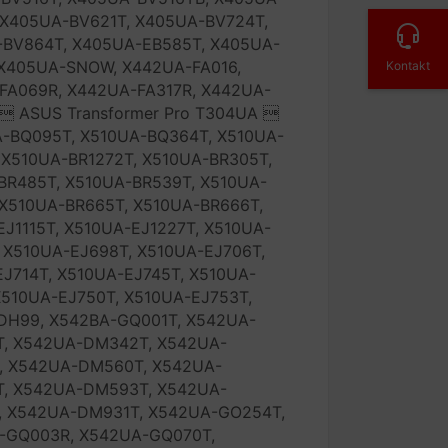
 X405UA-BV621T, X405UA-BV724T,
-BV864T, X405UA-EB585T, X405UA-
 X405UA-SNOW, X442UA-FA016,
Kontakt
FA069R, X442UA-FA317R, X442UA-
 ASUS Transformer Pro T304UA 
A-BQ095T, X510UA-BQ364T, X510UA-
 X510UA-BR1272T, X510UA-BR305T,
BR485T, X510UA-BR539T, X510UA-
 X510UA-BR665T, X510UA-BR666T,
J1115T, X510UA-EJ1227T, X510UA-
 X510UA-EJ698T, X510UA-EJ706T,
J714T, X510UA-EJ745T, X510UA-
X510UA-EJ750T, X510UA-EJ753T,
DH99, X542BA-GQ001T, X542UA-
, X542UA-DM342T, X542UA-
, X542UA-DM560T, X542UA-
, X542UA-DM593T, X542UA-
, X542UA-DM931T, X542UA-GO254T,
-GQ003R, X542UA-GQ070T,