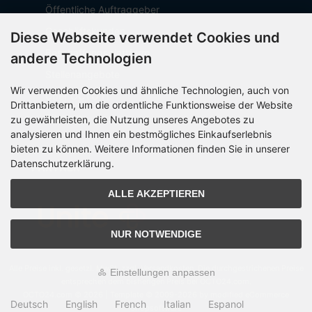
Öffentliche Auftraggeber
Geschäftskunden
Diese Webseite verwendet Cookies und
Beschaffungsplattform
andere Technologien
Stellenangebote
Wir verwenden Cookies und ähnliche Technologien, auch von
Über OCTO IT
Drittanbietern, um die ordentliche Funktionsweise der Website
Sitemap
zu gewährleisten, die Nutzung unseres Angebotes zu
analysieren und Ihnen ein bestmögliches Einkaufserlebnis
bieten zu können. Weitere Informationen finden Sie in unserer
Datenschutzerklärung.
PARTNER
ALLE AKZEPTIEREN
NUR NOTWENDIGE
Alle Preise inkl. gesetzl. MwSt. zzgl.
Versandkosten
. Die durchgestrichenen Preise
Einstellungen anpassen
entsprechen dem bisherigen Preis bei OCTO24.com.
OCTO24.com © 2026 | Template © 2009-2026 by modified eCommerce
Deutsch
English
French
Italian
Espanol
Shopsoftware