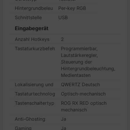
Hintergrundbeleuchtet
Per-key RGB
Schnittstelle
USB
Eingabegerät
Anzahl Hotkeys
2
Tastaturkurzbefehl-Funktion
Programmierbar,
Lautstärkeregler,
Steuerung der
Hintergrundbeleuchtung,
Medientasten
Lokalisierung und Layout
QWERTZ Deutsch
Tastaturtechnologie
Optisch-mechanisch
Tastenschaltertyp
ROG RX RED optisch
mechanisch
Anti-Ghosting
Ja
Gaming
Ja