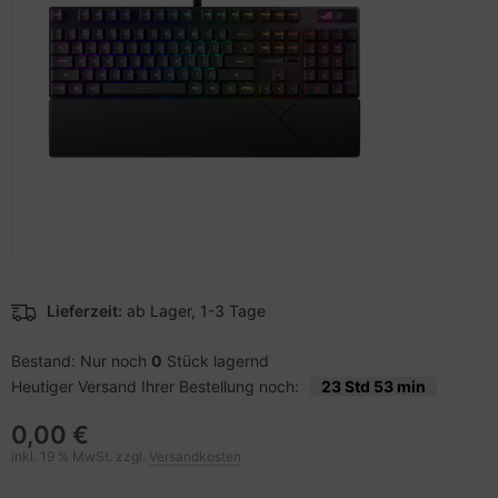
pier, Folien, Etiketten
to & Video
nstige Netzwerkgeräte
schen & Tragebehältnisse
sche Tinten Minen
ner
ndhelds und Navigation
SB Hub
behör Drucker
-Server
ebcams
 Zubehör
behör CD-/DVD-Rohlinge
anner Zubehör
behör divers
blet Zubehör
Lieferzeit:
ab Lager, 1-3 Tage
behör Mobiltelefone
Bestand: Nur noch
0
Stück lagernd
Heutiger Versand Ihrer Bestellung noch:
23 Std 53 min
splayzubehör
0,00 €
inkl. 19 % MwSt. zzgl.
Versandkosten