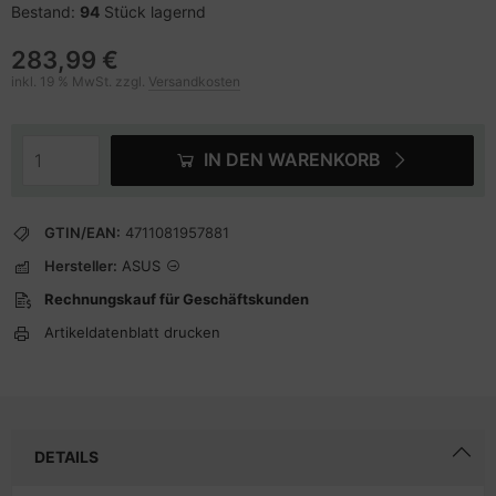
Bestand:
94
Stück lagernd
283,99 €
inkl. 19 % MwSt. zzgl.
Versandkosten
IN DEN WARENKORB
GTIN/EAN:
4711081957881
Hersteller:
ASUS
Rechnungskauf für Geschäftskunden
Artikeldatenblatt drucken
DETAILS