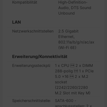
Kompatibilität
High-Definition-
Audio, DTS Sound
Unbound
LAN
Netzwerkschnittstellen
2.5 Gigabit
Ethernet,
802.11a/b/g/n/ac/ax
(Wi-Fi 6E)
Erweiterung/Konnektivität
Erweiterungssteckplätze
1 x CPU  2 x DIMM
288-polig  1 x PCIe
5.0 x16  2 x M.2
socket
(2242/2260/2280
M.2 Slot mit Key M)
Speicherschnittstellen
SATA-600 -
anschlussstellen: 2 x