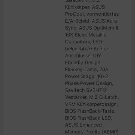
SafeDIMM, M.2
Kühlkörper, ASUS
ProCool, vormontiertes
E/A-Schild, ASUS Aura
Sync, ASUS OptiMem II,
10K Black Metallic
Capacitors, LED-
beleuchtete Audio-
Anschlüsse, DIY
Friendly Design,
FlexKey-Taste, 70A
Power Stage, 10+2
Phase Power Design,
Savitech SV3H712
Vestärker, M.2 Q-Latch,
VRM Kühlkörperdesign,
BIOS FlashBack-Taste,
BIOS FlashBack LED,
ASUS Enhanced
Memory Profile (AEMP)